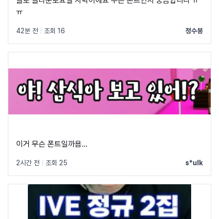
놀토 놀라운토요일 자막이에요 무슨 폰트인지 궁금합니다 ㅠ
ㅠ
42분 전
|
조회 16
정수봉
이거 무슨 폰트일까욤...
2시간 전
|
조회 25
s*ulk