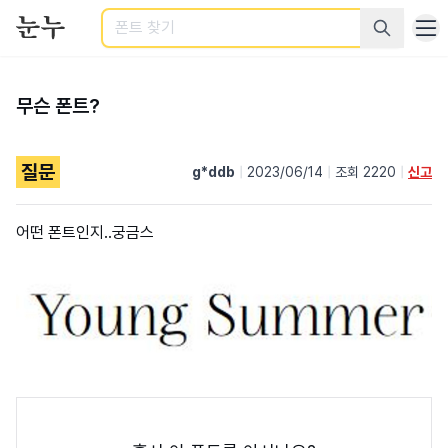
검색
무슨 폰트?
질문
g*ddb
|
2023/06/14
|
조회 2220
|
신고
어떤 폰트인지..궁금스