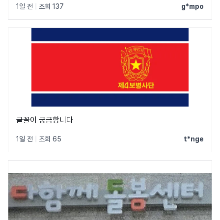
1일 전
|
조회 137
g*mpo
글꼴이 궁금합니다
1일 전
|
조회 65
t*nge