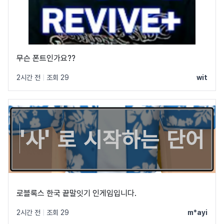
무슨 폰트인가요??
2시간 전
|
조회 29
wit
로블록스 한국 끝말잇기 인게임입니다.
2시간 전
|
조회 29
m*ayi