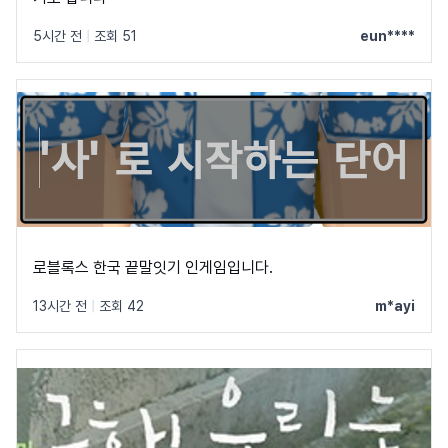
5시간 전
|
조회 51
eun****
로블록스 한국 끝말잇기 인게임입니다.
13시간 전
|
조회 42
m*ayi