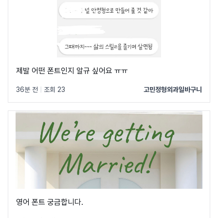
제발 어떤 폰트인지 알규 싶어요 ㅠㅠ
36분 전
|
조회 23
고민정형외과일바구니
영어 폰트 궁금합니다.