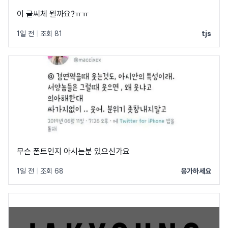
이 글씨체 뭘까요?ㅠㅠ
1일 전
|
조회 81
tjs
무슨 폰트인지 아시는분 있으신가요
1일 전
|
조회 68
응가하세요