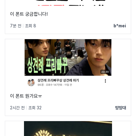
이 폰트 궁금합니다!
7분 전
|
조회 8
b*mei
이 폰트 뭔가요ㅠ
2시간 전
|
조회 32
망망대