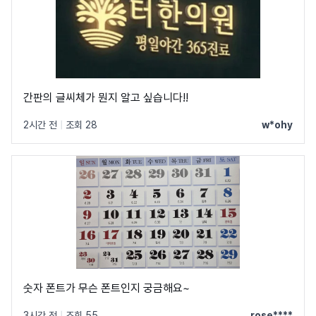
간판의 글씨체가 뭔지 알고 싶습니다!!
2시간 전
|
조회 28
w*ohy
숫자 폰트가 무슨 폰트인지 궁금해요~
3시간 전
|
조회 55
rose****