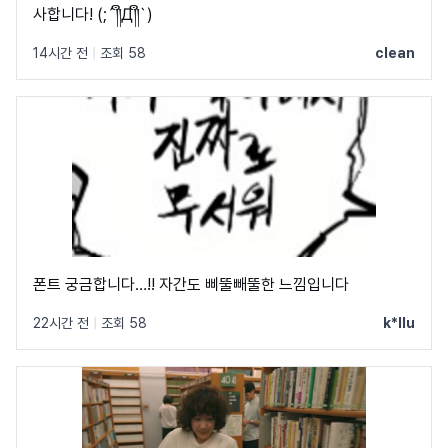
사합니다! (;´༎ຶД༎ຶ`)
14시간 전
|
조회 58
clean
폰트 궁금합니다…!! 자간도 삐뚤빼뚤한 느낌입니다
22시간 전
|
조회 58
k*llu