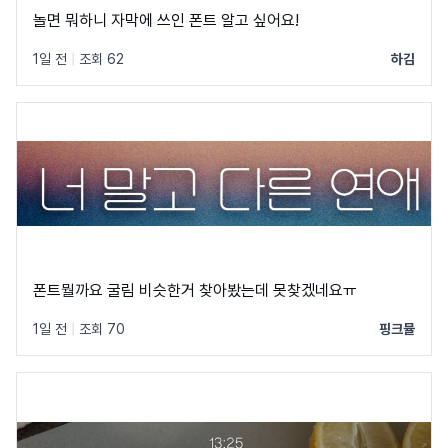
놀면 뭐하니 자막에 쓰인 폰트 알고 싶어요!
1일 전
|
조회 62
하김
폰트뭘까요 굴림 비슷한거 찾아봤는데 못찾겠네요ㅠ
1일 전
|
조회 70
핑크뮬