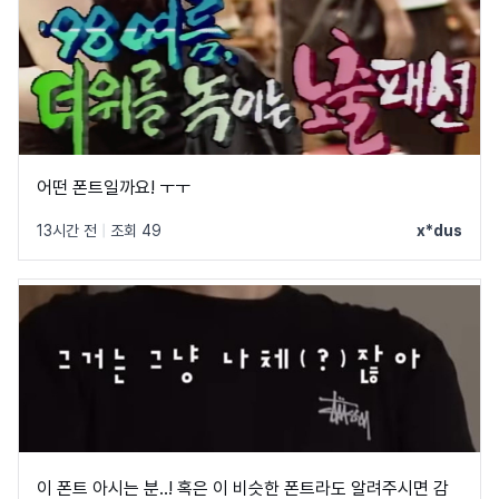
어떤 폰트일까요! ㅜㅜ
13시간 전
|
조회 49
x*dus
이 폰트 아시는 분..! 혹은 이 비슷한 폰트라도 알려주시면 감