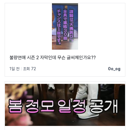
불량연애 시즌 2 자막인데 무슨 글씨체인가요??
1일 전
|
조회 72
0o_og