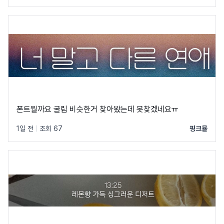
폰트뭘까요 굴림 비슷한거 찾아봤는데 못찾겠네요ㅠ
1일 전
|
조회 67
핑크뮬