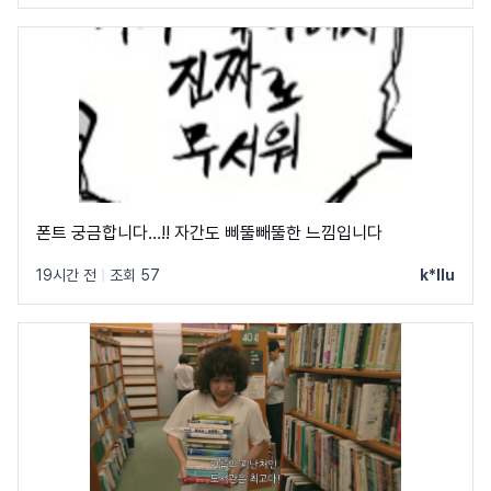
폰트 궁금합니다…!! 자간도 삐뚤빼뚤한 느낌입니다
19시간 전
|
조회 57
k*llu