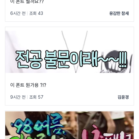
이 폰트 뭘까요??
6시간 전
|
조회 43
용감한 참새
이 폰트 뭔가용 ?!?
9시간 전
|
조회 57
김윤경