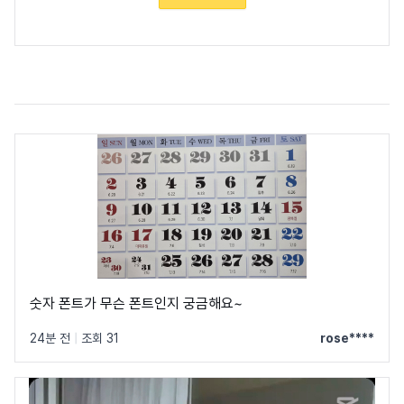
숫자 폰트가 무슨 폰트인지 궁금해요~
24분 전
|
조회 31
rose****