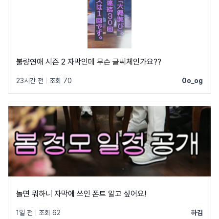
불량연애 시즌 2 자막인데 무슨 글씨체인가요??
23시간 전
|
조회 70
0o_og
놀면 뭐하니 자막에 쓰인 폰트 알고 싶어요!
1일 전
|
조회 62
하김