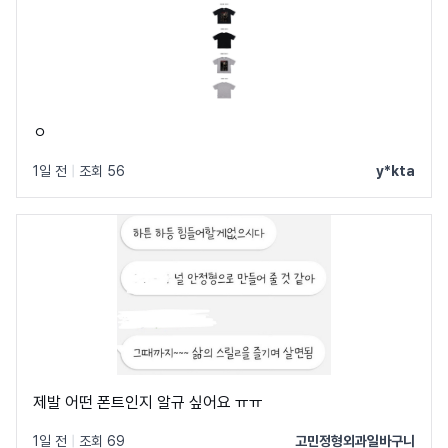
ㅇ
1일 전
|
조회 56
y*kta
제발 어떤 폰트인지 알규 싶어요 ㅠㅠ
1일 전
|
조회 69
고민정형외과일바구니