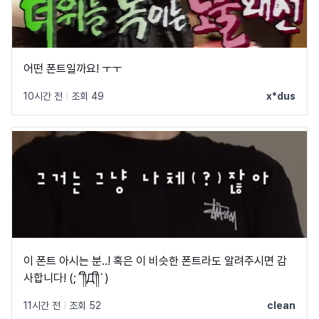
어떤 폰트일까요! ㅜㅜ
10시간 전
|
조회 49
x*dus
이 폰트 아시는 분..! 혹은 이 비슷한 폰트라도 알려주시면 감
사합니다! (;´༎ຶД༎ຶ`)
11시간 전
|
조회 52
clean