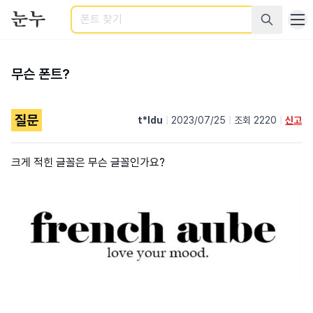
검색
무슨 폰트?
질문
t*ldu
|
2023/07/25
|
조회 2220
|
신고
크게 적힌 글꼴은 무슨 글꼴인가요?