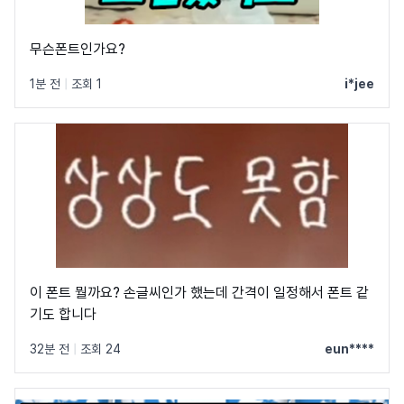
무슨폰트인가요?
1분 전
|
조회 1
i*jee
이 폰트 뭘까요? 손글씨인가 했는데 간격이 일정해서 폰트 같
기도 합니다
32분 전
|
조회 24
eun****