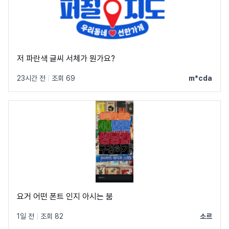
저 파란색 글씨 서체가 뭔가요?
23시간 전
|
조회 69
m*cda
요거 어떤 폰트 인지 아시는 붐
1일 전
|
조회 82
소르