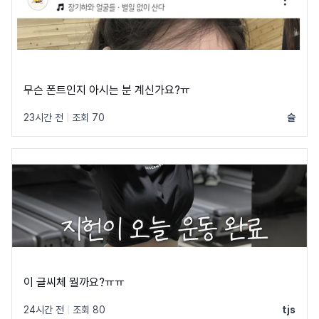
무슨 폰트인지 아시는 분 계신가요?ㅠ
23시간 전
|
조회 70
슬
이 글씨체 뭘까요?ㅠㅠ
24시간 전
|
조회 80
tjs