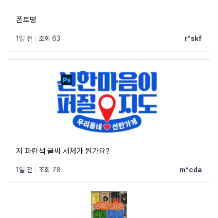
폰트명
1일 전
|
조회 63
r*skf
저 파란색 글씨 서체가 뭔가요?
1일 전
|
조회 78
m*cda