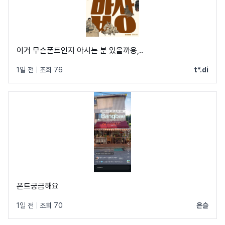
이거 무슨폰트인지 아시는 분 있을까용,..
1일 전
|
조회 76
t*.di
폰트궁금해요
1일 전
|
조회 70
은슬