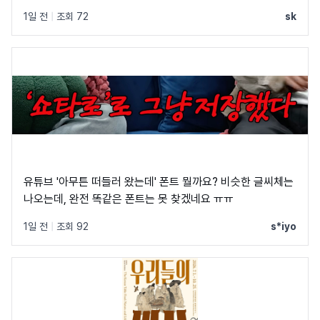
1일 전
|
조회 72
sk
유튜브 '아무튼 떠들러 왔는데' 폰트 뭘까요? 비슷한 글씨체는
나오는데, 완전 똑같은 폰트는 못 찾겠네요 ㅠㅠ
1일 전
|
조회 92
s*iyo