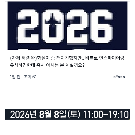
(자체 해결 완)화질이 좀 깨지긴했지만.. 비트로 인스파이어랑
유사하긴한데 혹시 아시는 분 계실까요?
1일 전
|
조회 61
s*sss