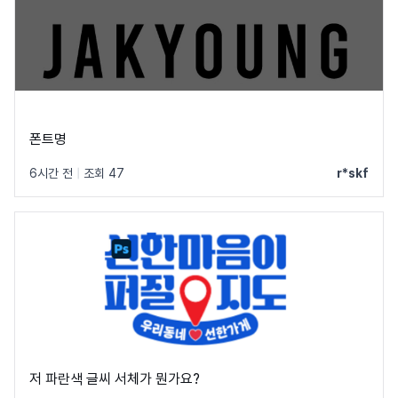
폰트명
6시간 전
|
조회 47
r*skf
저 파란색 글씨 서체가 뭔가요?