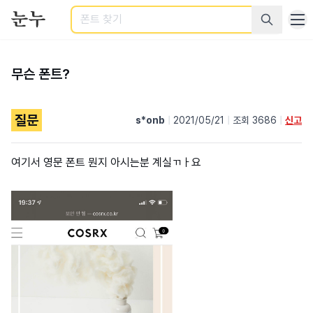
검색
무슨 폰트?
질문
s*onb
|
2021/05/21
|
조회 3686
|
신고
여기서 영문 폰트 뭔지 아시는분 계실ㄲㅏ요