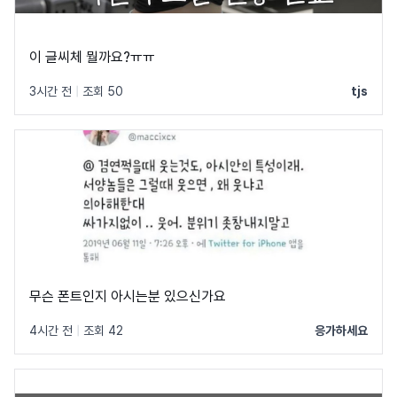
이 글씨체 뭘까요?ㅠㅠ
3시간 전
|
조회 50
tjs
무슨 폰트인지 아시는분 있으신가요
4시간 전
|
조회 42
응가하세요