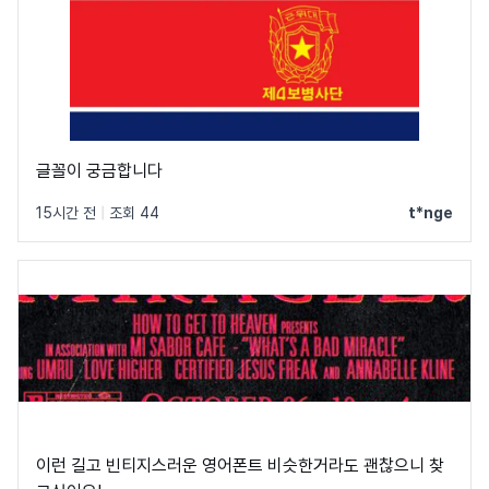
글꼴이 궁금합니다
15시간 전
|
조회 44
t*nge
이런 길고 빈티지스러운 영어폰트 비슷한거라도 괜찮으니 찾