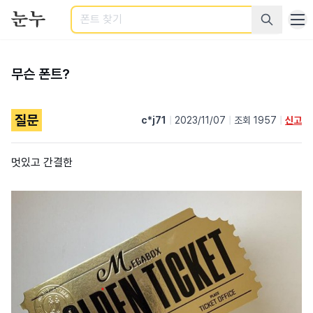
검색
무슨 폰트?
질문
c*j71
|
2023/11/07
|
조회 1957
|
신고
멋있고 간결한