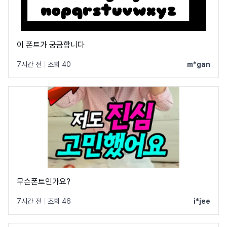
이 폰트가 궁금합니다
7시간 전
|
조회 40
m*gan
무슨폰트인가요?
7시간 전
|
조회 46
i*jee