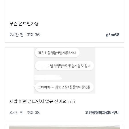
무슨 폰트인가용
2시간 전
|
조회 36
g*m68
제발 어떤 폰트인지 알규 싶어요 ㅠㅠ
3시간 전
|
조회 38
고민정형외과일바구니