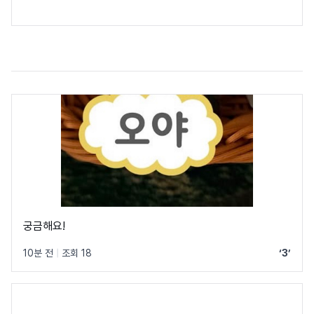
궁금해요!
10분 전
|
조회 18
‘3’