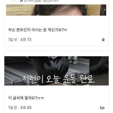
무슨 폰트인지 아시는 분 계신가요?ㅠ
1일 전
|
조회 73
슬
이 글씨체 뭘까요?ㅠㅠ
1일 전
|
조회 88
tjs