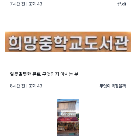
7시간 전
|
조회 43
t*.di
알듯말듯한 폰트 무엇인지 아시는 분
8시간 전
|
조회 43
무엇이 똑같을까