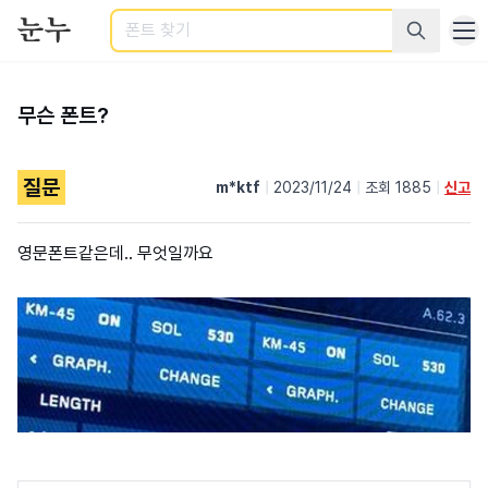
검색
무슨 폰트?
질문
m*ktf
|
2023/11/24
|
조회 1885
|
신고
영문폰트같은데.. 무엇일까요