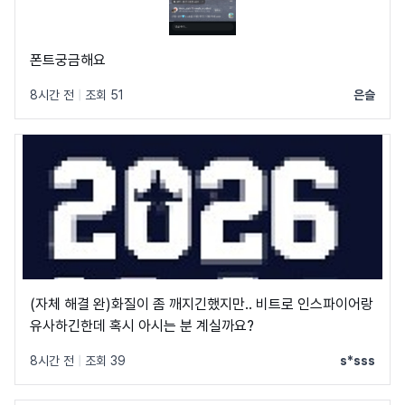
폰트궁금해요
8시간 전
|
조회 51
은슬
(자체 해결 완)화질이 좀 깨지긴했지만.. 비트로 인스파이어랑
유사하긴한데 혹시 아시는 분 계실까요?
8시간 전
|
조회 39
s*sss