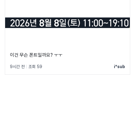
이건 무슨 폰트일까요? ㅜㅜ
9시간 전
|
조회 59
i*sub