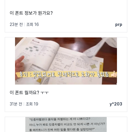
이 폰트 정보가 뭔가요?
23분 전
|
조회 16
prp
이 폰트 뭘까요? ㅜㅜ
31분 전
|
조회 19
y*203