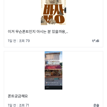
이거 무슨폰트인지 아시는 분 있을까용,..
1일 전
|
조회 79
t*.di
폰트궁금해요
1일 전
|
조회 71
은슬