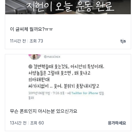
이 글씨체 뭘까요?ㅠㅠ
11시간 전
|
조회 73
tjs
무슨 폰트인지 아시는분 있으신가요
13시간 전
|
조회 60
응가하세요