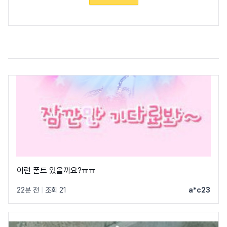
이런 폰트 있을까요?ㅠㅠ
22분 전
|
조회 21
a*c23