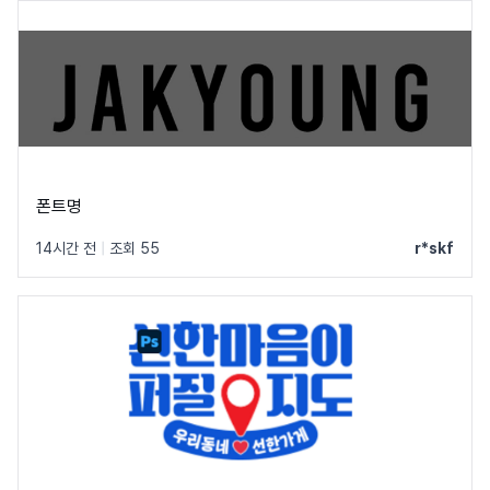
폰트명
14시간 전
|
조회 55
r*skf