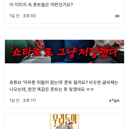
이 이미지 속 폰트들은 어떤건가요?
1일 전
|
조회 80
sk
유튜브 '아무튼 떠들러 왔는데' 폰트 뭘까요? 비슷한 글씨체는
나오는데, 완전 똑같은 폰트는 못 찾겠네요 ㅠㅠ
1일 전
|
조회 111
s*iyo