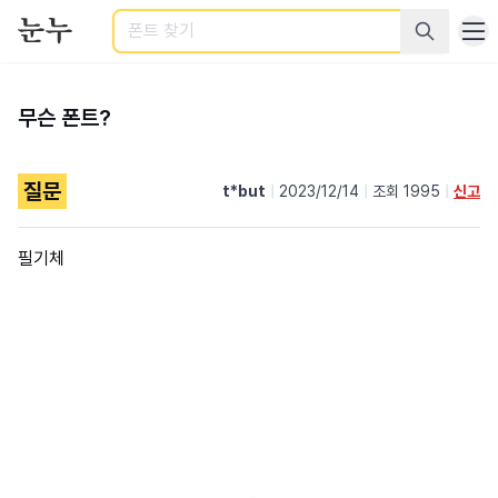
검색
무슨 폰트?
질문
t*but
|
2023/12/14
|
조회 1995
|
신고
필기체