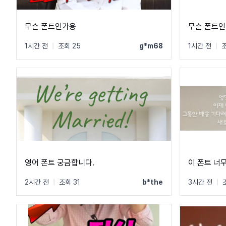
무슨 폰트인가용
무슨 폰
1시간 전
|
조회 25
g*m68
1시간 전
|
조
영어 폰트 궁금합니다.
이 폰트 너
2시간 전
|
조회 31
b*the
3시간 전
|