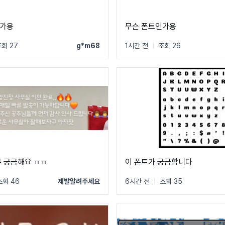
트인가용
무슨 폰트인가용
회 27
g*m68
1시간 전
|
조회 26
무 궁금해요 ㅠㅠ
이 폰트가 궁금합니다
조회 46
제발알려주세요
6시간 전
|
조회 35