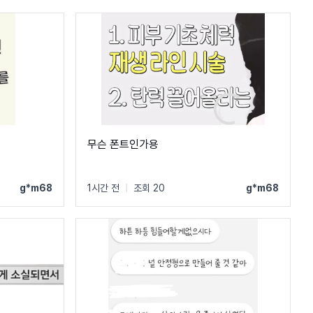
무슨 폰트인가용
g*m68
1시간 전
|
조회 20
g*m68