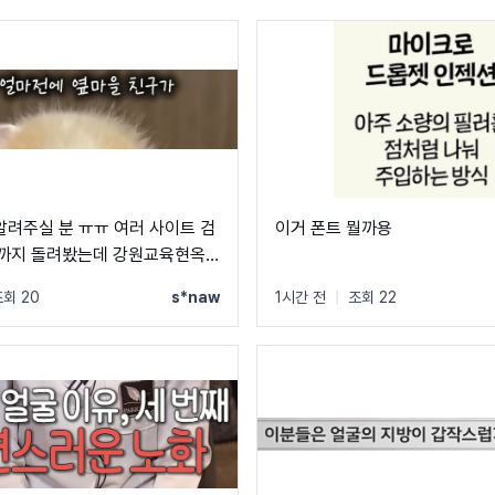
 알려주실 분 ㅠㅠ 여러 사이트 검
이거 폰트 뭘까용
i까지 돌려봤는데 강원교육현옥
8dae53687c6e16f5b3?
 저 폰트는 안 나오네요 ㅠㅠ
회 20
s*naw
1시간 전
|
조회 22
atrb&dtm_campaign=2608-
-
%3DghmZB0wd8a15