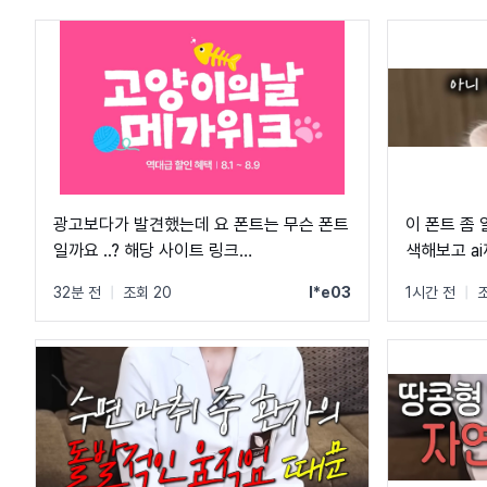
광고보다가 발견했는데 요 폰트는 무슨 폰트
이 폰트 좀
일까요 ..? 해당 사이트 링크
색해보고 a
https://shopping.naver.com/festa/onsale/pet/6a3dc9
체만 나오고
32분 전
|
조회 20
l*e03
1시간 전
|
조
dtm_source=naver_pcstockbottom&dtm_medium=mkt
shopping-
002&pcode=naver_pcstockbottom&campaign_id=2608
shopping-
002&channel_id=naver_pcstockbottom&NaPm=nacn