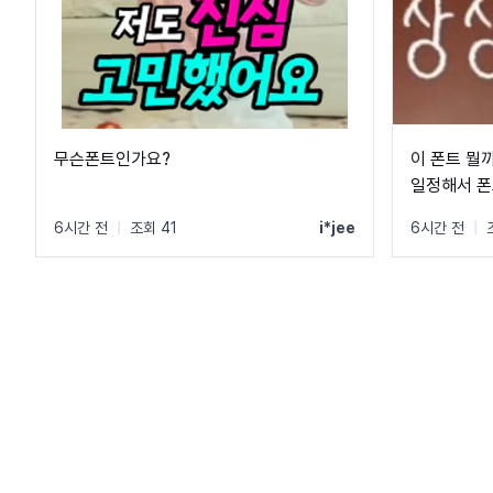
무슨폰트인가요?
이 폰트 뭘
일정해서 폰
6시간 전
|
조회 41
i*jee
6시간 전
|