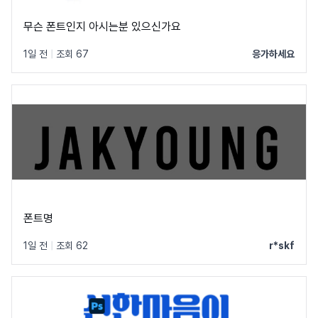
무슨 폰트인지 아시는분 있으신가요
1일 전
|
조회 67
응가하세요
폰트명
1일 전
|
조회 62
r*skf