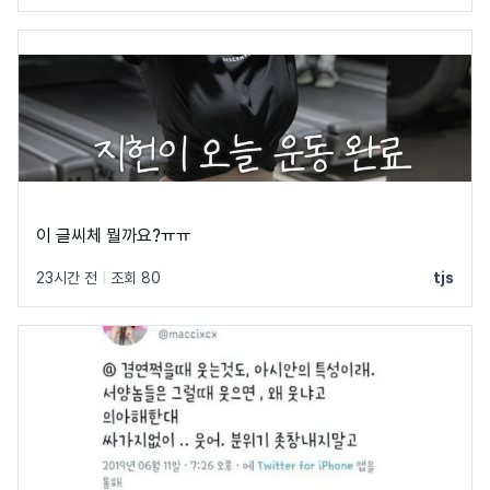
이 글씨체 뭘까요?ㅠㅠ
23시간 전
|
조회 80
tjs