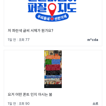
저 파란색 글씨 서체가 뭔가요?
1일 전
|
조회 77
m*cda
요거 어떤 폰트 인지 아시는 붐
1일 전
|
조회 90
소르