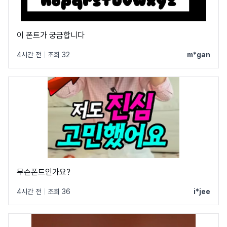
이 폰트가 궁금합니다
4시간 전
|
조회 32
m*gan
무슨폰트인가요?
4시간 전
|
조회 36
i*jee