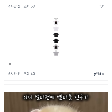
4시간 전
|
조회 53
‘3’
ㅇ
5시간 전
|
조회 40
y*kta