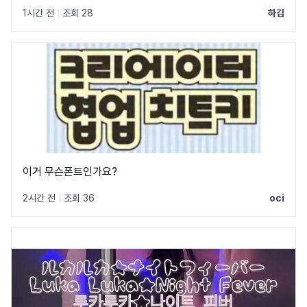
1시간 전
|
조회 28
하김
이거 무슨폰트인가요?
2시간 전
|
조회 36
oci