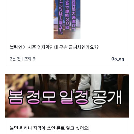
불량연애 시즌 2 자막인데 무슨 글씨체인가요??
2분 전
|
조회 6
0o_og
놀면 뭐하니 자막에 쓰인 폰트 알고 싶어요!