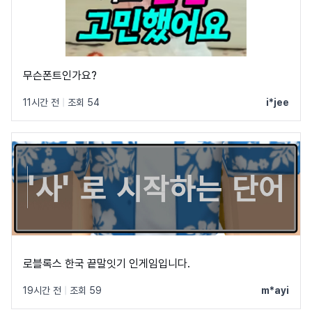
무슨폰트인가요?
11시간 전
|
조회 54
i*jee
로블록스 한국 끝말잇기 인게임입니다.
19시간 전
|
조회 59
m*ayi