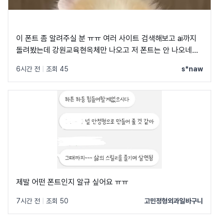
이 폰트 좀 알려주실 분 ㅠㅠ 여러 사이트 검색해보고 ai까지
돌려봤는데 강원교육현옥체만 나오고 저 폰트는 안 나오네요
ㅠㅠ
6시간 전
|
조회 45
s*naw
제발 어떤 폰트인지 알규 싶어요 ㅠㅠ
7시간 전
|
조회 50
고민정형외과일바구니