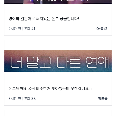
영어와 일본어로 써져있는 폰트 궁금합니다!
2시간 전
|
조회 41
0*0t2
폰트뭘까요 굴림 비슷한거 찾아봤는데 못찾겠네요ㅠ
3시간 전
|
조회 38
핑크뮬