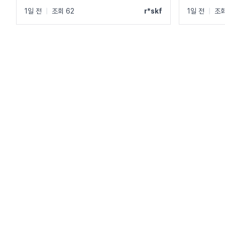
1일 전
|
조회 62
r*skf
1일 전
|
조회