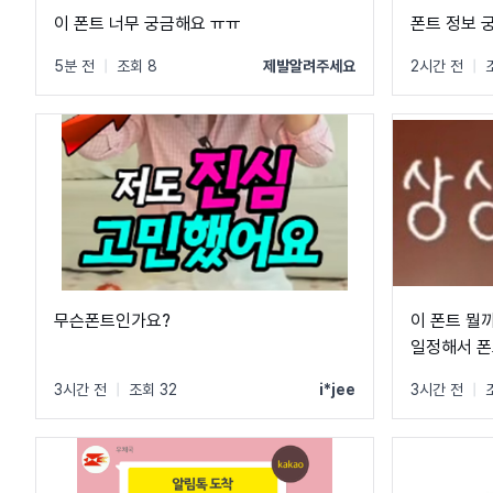
이 폰트 너무 궁금해요 ㅠㅠ
폰트 정보 
5분 전
|
조회 8
제발알려주세요
2시간 전
|
무슨폰트인가요?
이 폰트 뭘
일정해서 폰
3시간 전
|
조회 32
i*jee
3시간 전
|