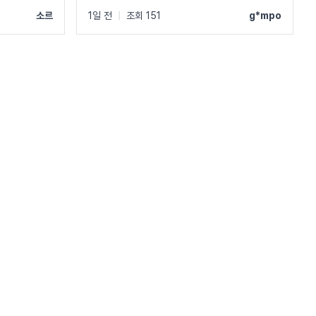
소르
1일 전
|
조회 151
g*mpo