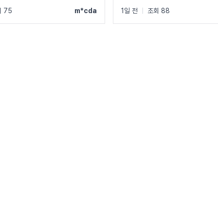
 75
m*cda
1일 전
|
조회 88