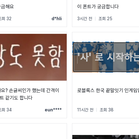
궁금해요
이 폰트가 궁금합니다
조회 32
d*hli
3시간 전
|
조회 25
까요? 손글씨인가 했는데 간격이
로블록스 한국 끝말잇기 인게임
트 같기도 합니다
조회 34
eun****
11시간 전
|
조회 38