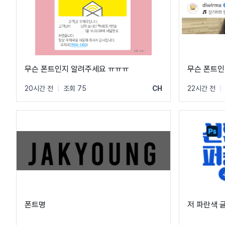
무슨 폰트인지 알려주세요 ㅠㅠㅠ
무슨 폰트인
20시간 전
|
조회 75
CH
22시간 전
|
폰트명
저 파란색 