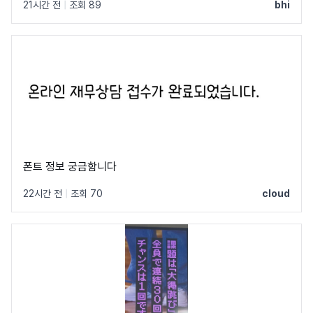
21시간 전
|
조회 89
bhi
폰트 정보 궁금함니다
22시간 전
|
조회 70
cloud