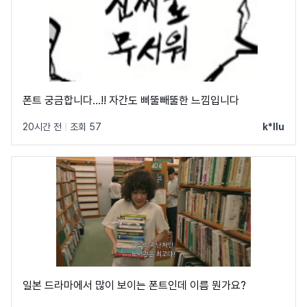
폰트 궁금합니다…!! 자간도 삐뚤빼뚤한 느낌입니다
20시간 전
|
조회 57
k*llu
일본 드라마에서 많이 보이는 폰트인데 이름 뭔가요?