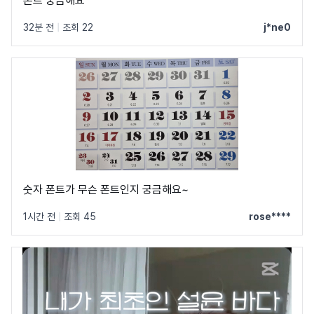
폰트 궁금해요
32분 전
|
조회 22
j*ne0
숫자 폰트가 무슨 폰트인지 궁금해요~
1시간 전
|
조회 45
rose****