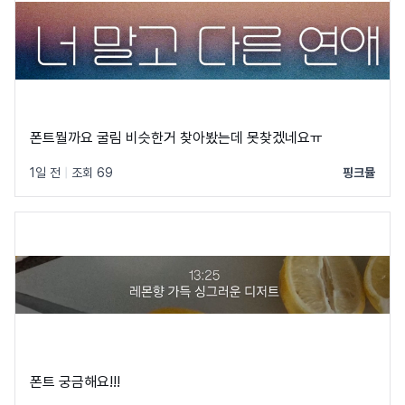
폰트뭘까요 굴림 비슷한거 찾아봤는데 못찾겠네요ㅠ
1일 전
|
조회 69
핑크뮬
폰트 궁금해요!!!