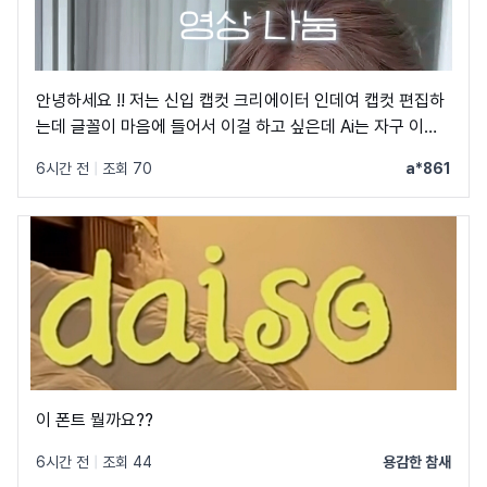
안녕하세요 !! 저는 신입 캡컷 크리에이터 인데여 캡컷 편집하
는데 글꼴이 마음에 들어서 이걸 하고 싶은데 Ai는 자구 이상
한 글꼴만 알려줘서 물어봐요 ㅠㅜ 제발 빨리 알려주세요 .. 저
6시간 전
|
조회 70
a*861
이 글꼴 가지고싶어요 ㅠ ㅂ ㅠ
이 폰트 뭘까요??
6시간 전
|
조회 44
용감한 참새