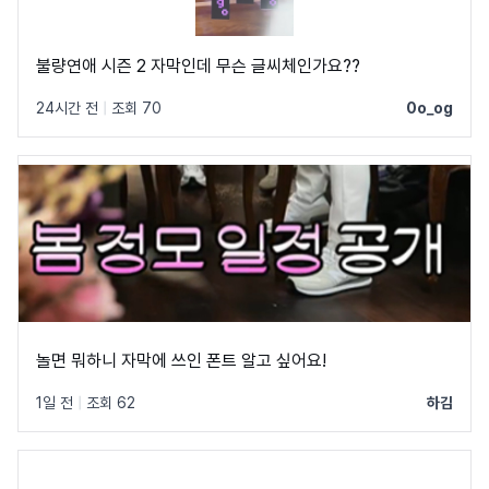
불량연애 시즌 2 자막인데 무슨 글씨체인가요??
24시간 전
|
조회 70
0o_og
놀면 뭐하니 자막에 쓰인 폰트 알고 싶어요!
1일 전
|
조회 62
하김