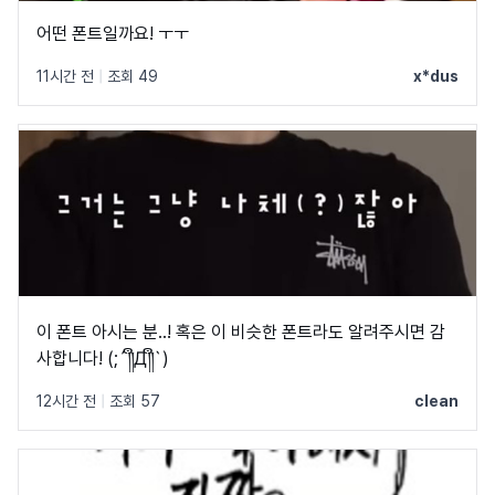
어떤 폰트일까요! ㅜㅜ
11시간 전
|
조회 49
x*dus
이 폰트 아시는 분..! 혹은 이 비슷한 폰트라도 알려주시면 감
사합니다! (;´༎ຶД༎ຶ`)
12시간 전
|
조회 57
clean