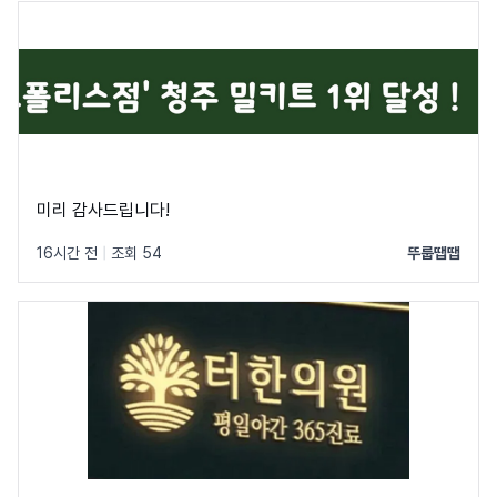
미리 감사드립니다!
16시간 전
|
조회 54
뚜룹땝땝