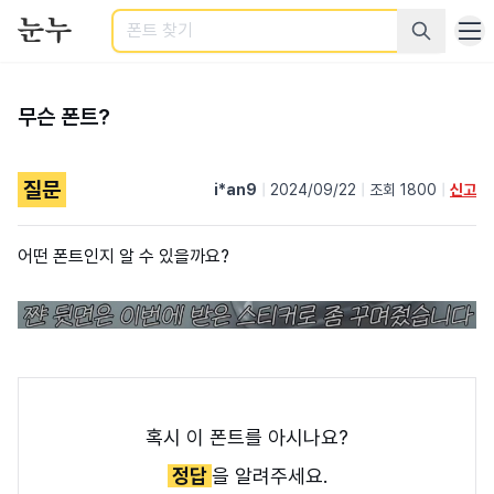
검색
무슨 폰트?
질문
i*an9
|
2024/09/22
|
조회 1800
|
신고
어떤 폰트인지 알 수 있을까요?
혹시 이 폰트를 아시나요?
정답
을 알려주세요.