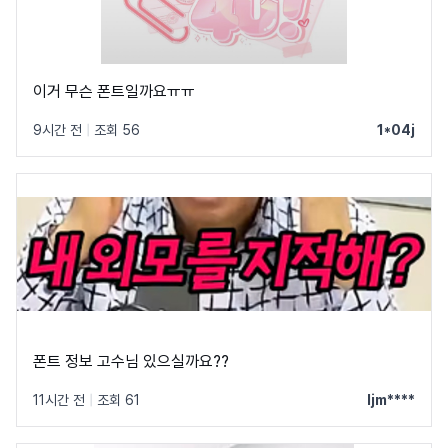
이거 무슨 폰트일까요ㅠㅠ
9시간 전
|
조회 56
1*04j
폰트 정보 고수님 있으실까요??
11시간 전
|
조회 61
ljm****