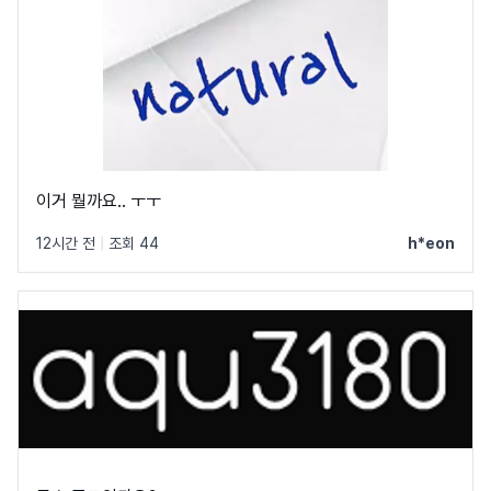
이거 뭘까요.. ㅜㅜ
12시간 전
|
조회 44
h*eon