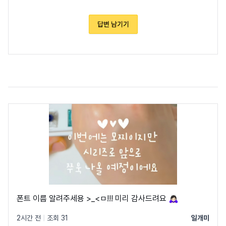
답변 남기기
폰트 이름 알려주세용 >_<ㅁ!!! 미리 감사드려요 🙇🏻‍♀️
2시간 전
|
조회 31
일개미