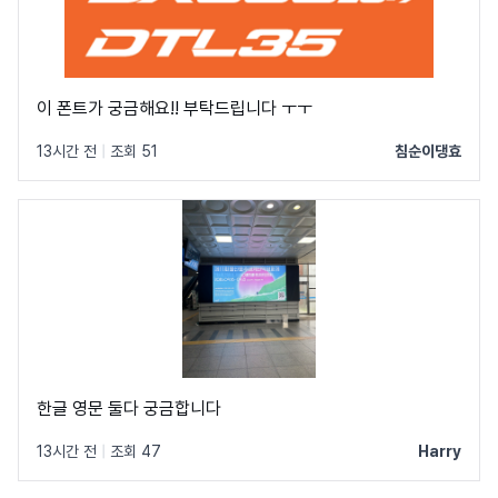
이 폰트가 궁금해요!! 부탁드립니다 ㅜㅜ
13시간 전
|
조회 51
침순이댕효
한글 영문 둘다 궁금합니다
13시간 전
|
조회 47
Harry