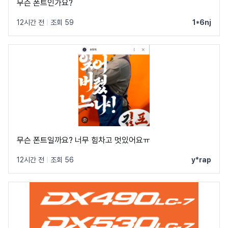
무슨 폰트인가요?
12시간 전
|
조회 59
1*6nj
무슨 폰트일까요? 너무 힘차고 멋있어요ㅠ
12시간 전
|
조회 56
y*rap