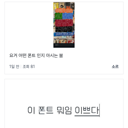
요거 어떤 폰트 인지 아시는 붐
1일 전
|
조회 81
소르