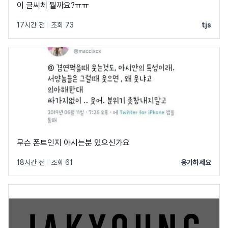
이 글씨체 뭘까요?ㅠㅠ
17시간 전
|
조회 73
tjs
무슨 폰트인지 아시는분 있으신가요
18시간 전
|
조회 61
응가하세요