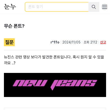
검색
무슨 폰트?
질문
r*ffo
|
2024/11/05
|
조회 2112
|
신고
뉴진스 관련 영상 보다가 발견한 폰트입니다. 혹시 뭔지 알 수 있을
까요 ..?