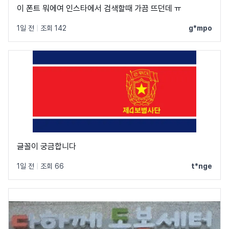
이 폰트 뭐에여 인스타에서 검색할때 가끔 뜨던데 ㅠ
1일 전
|
조회 142
g*mpo
글꼴이 궁금합니다
1일 전
|
조회 66
t*nge