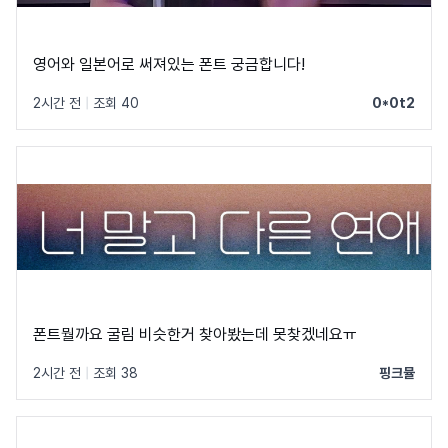
영어와 일본어로 써져있는 폰트 궁금합니다!
2시간 전
|
조회 40
0*0t2
폰트뭘까요 굴림 비슷한거 찾아봤는데 못찾겠네요ㅠ
2시간 전
|
조회 38
핑크뮬