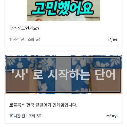
무슨폰트인가요?
11시간 전
|
조회 54
i*jee
로블록스 한국 끝말잇기 인게임입니다.
19시간 전
|
조회 59
m*ayi