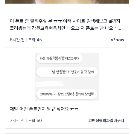
이 폰트 좀 알려주실 분 ㅠㅠ 여러 사이트 검색해보고 ai까지
돌려봤는데 강원교육현옥체만 나오고 저 폰트는 안 나오네요
ㅠㅠ
6시간 전
|
조회 45
s*naw
제발 어떤 폰트인지 알규 싶어요 ㅠㅠ
7시간 전
|
조회 50
고민정형외과일바구니