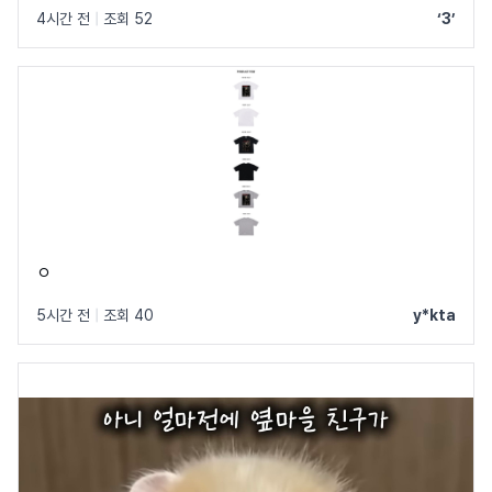
4시간 전
|
조회 52
‘3’
ㅇ
5시간 전
|
조회 40
y*kta