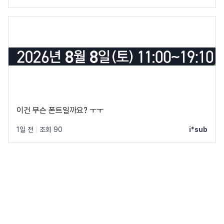
이건 무슨 폰트일까요? ㅜㅜ
1일 전
|
조회 90
i*sub