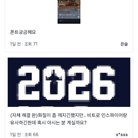
폰트궁금해요
1일 전
|
조회 71
은슬
(자체 해결 완)화질이 좀 깨지긴했지만.. 비트로 인스파이어랑
유사하긴한데 혹시 아시는 분 계실까요?
1일 전
|
조회 66
s*sss