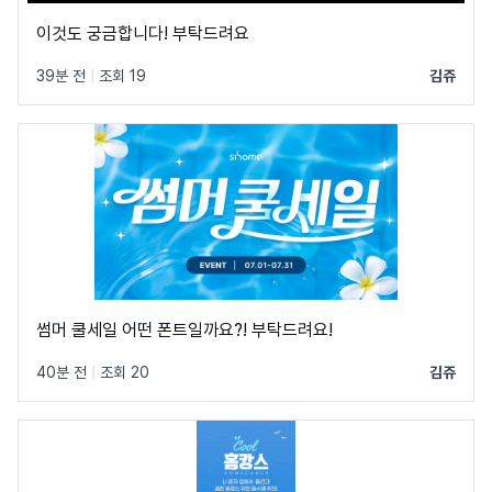
이것도 궁금합니다! 부탁드려요
39분 전
|
조회 19
김쥬
썸머 쿨세일 어떤 폰트일까요?! 부탁드려요!
40분 전
|
조회 20
김쥬