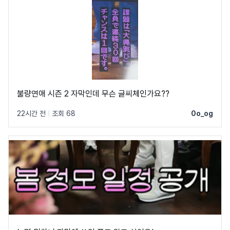
불량연애 시즌 2 자막인데 무슨 글씨체인가요??
22시간 전
|
조회 68
0o_og