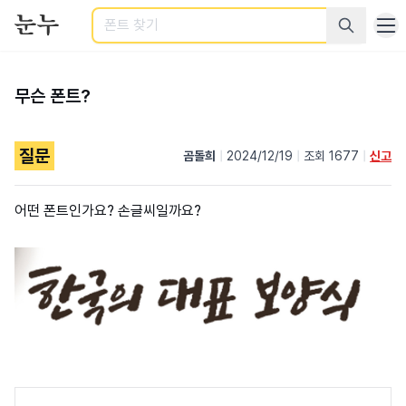
검색
무슨 폰트?
질문
곰돌희
|
2024/12/19
|
조회 1677
|
신고
어떤 폰트인가요? 손글씨일까요?