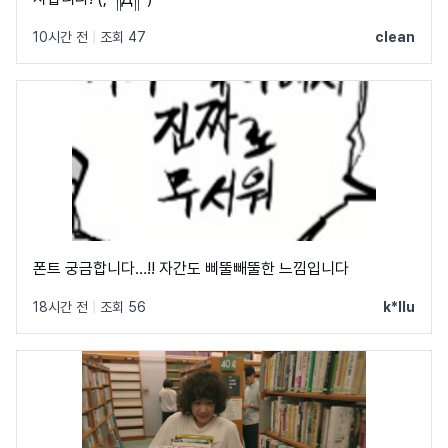
10시간 전
|
조회 47
clean
폰트 궁금합니다…!! 자간도 삐뚤빼뚤한 느낌입니다
18시간 전
|
조회 56
k*llu