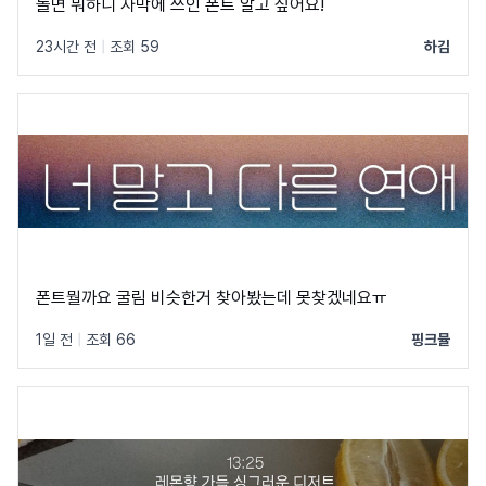
놀면 뭐하니 자막에 쓰인 폰트 알고 싶어요!
23시간 전
|
조회 59
하김
폰트뭘까요 굴림 비슷한거 찾아봤는데 못찾겠네요ㅠ
1일 전
|
조회 66
핑크뮬