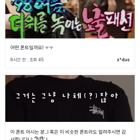
어떤 폰트일까요! ㅜㅜ
8시간 전
|
조회 45
x*dus
이 폰트 아시는 분..! 혹은 이 비슷한 폰트라도 알려주시면 감
사합니다! (;´༎ຶД༎ຶ`)