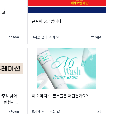
글꼴이 궁금합니다
c*aso
3시간 전
|
조회 28
t*nge
 아무리 찾아
이 이미지 속 폰트들은 어떤건가요?
트를 변형해서
분들 부탁드립
s*ven
5시간 전
|
조회 41
sk