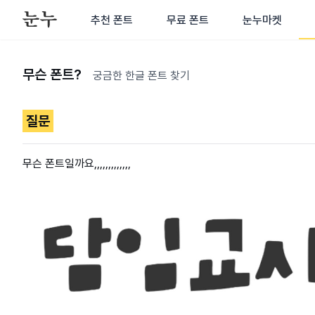
추천 폰트
무료 폰트
눈누마켓
무슨 폰트?
궁금한 한글 폰트 찾기
질문
무슨 폰트일까요,,,,,,,,,,,,,