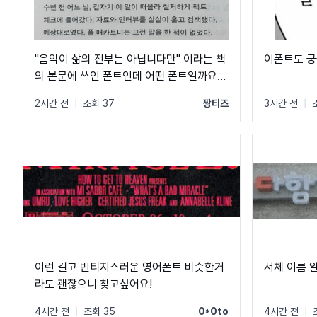
"음악이 삶의 전부는 아닙니다만" 이라는 책
이폰트도 
의 본문에 쓰인 폰트인데 어떤 폰트일까요?
여러 방면으로 이미지 검색해봤는데 못찾았
2시간 전
|
조회 37
짱티즈
3시간 전
|
습니다 ㅠㅠ
이런 길고 빈티지스러운 영어폰트 비슷한거
서체 이름 
라도 괜찮으니 찾고싶어요!
4시간 전
|
조회 35
0*0to
4시간 전
|