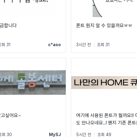
궁금합니다
폰트 뭔지 알 수 있을까요ㅠㅠ
조회 31
c*aso
3시간 전
|
조회 31
알고싶어요~
여기에 사용된 폰트가 뭘까요!!
도 안나오네요..! 왠지 기존 폰
사용한 것 같기도 한데!! 고수
조회 30
MySJ
5시간 전
|
조회 49