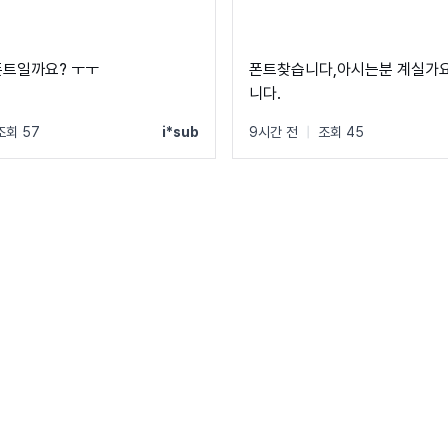
폰트일까요? ㅜㅜ
폰트찾습니다,아시는분 계실가요
니다.
조회 57
i*sub
9시간 전
|
조회 45