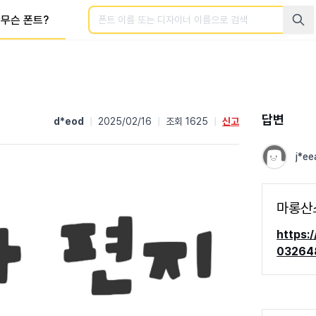
검색
무슨 폰트?
답변
d*eod
|
2025/02/16
|
조회 1625
|
신고
j*ee
마롱산
https:
03264