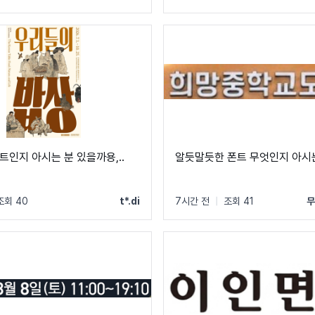
니다!
트인지 아시는 분 있을까용,..
알듯말듯한 폰트 무엇인지 아시
조회 40
t*.di
7시간 전
|
조회 41
무