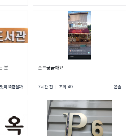
는 분
폰트궁금해요
엇이 똑같을까
7시간 전
|
조회 49
은슬