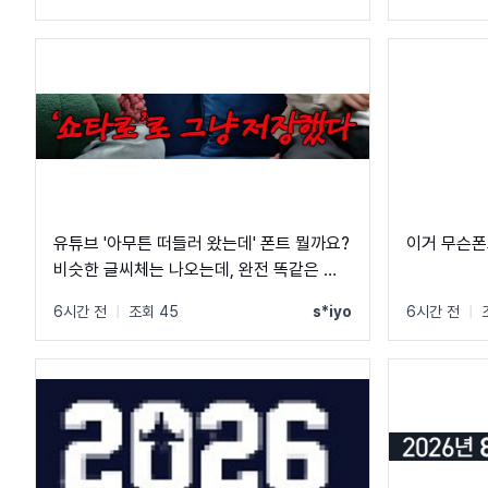
유튜브 '아무튼 떠들러 왔는데' 폰트 뭘까요?
이거 무슨폰
비슷한 글씨체는 나오는데, 완전 똑같은 폰
트는 못 찾겠네요 ㅠㅠ
6시간 전
|
조회 45
s*iyo
6시간 전
|