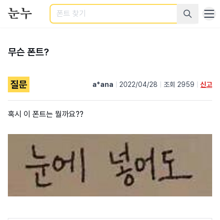
검색
무슨 폰트?
질문
a*ana
|
2022/04/28
|
조회 2959
|
신고
혹시 이 폰트는 뭘까요??