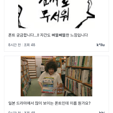
폰트 궁금합니다…!! 자간도 삐뚤빼뚤한 느낌입니다
8시간 전
|
조회 48
k*llu
일본 드라마에서 많이 보이는 폰트인데 이름 뭔가요?
9시간 전
|
조회 48
bhi