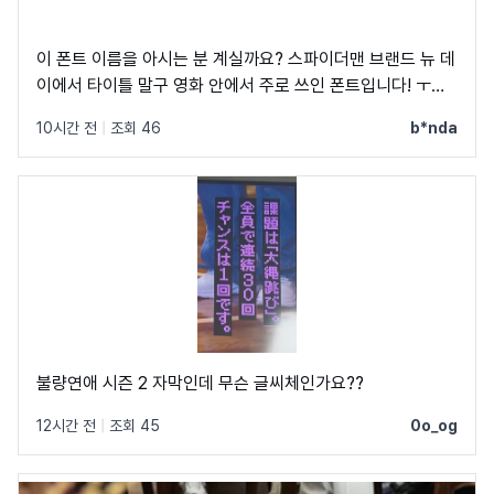
이 폰트 이름을 아시는 분 계실까요? 스파이더맨 브랜드 뉴 데
이에서 타이틀 말구 영화 안에서 주로 쓰인 폰트입니다! ㅜㅜ
크레딧이랑 지역 이름 자막에 쓰였었어요! C, Q가 정원에 가
10시간 전
|
조회 46
b*nda
깝고 t가 유독 가로가 짧아서 예쁘더라구요
불량연애 시즌 2 자막인데 무슨 글씨체인가요??
12시간 전
|
조회 45
0o_og