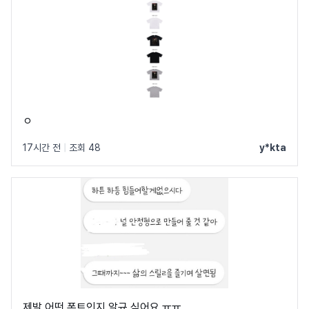
ㅇ
17시간 전
|
조회 48
y*kta
제발 어떤 폰트인지 알규 싶어요 ㅠㅠ