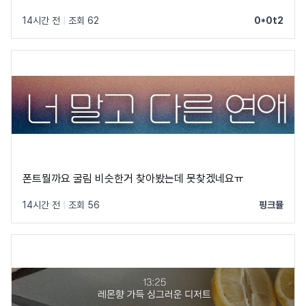
14시간 전
|
조회 62
0*0t2
폰트뭘까요 굴림 비슷한거 찾아봤는데 못찾겠네요ㅠ
14시간 전
|
조회 56
핑크뮬