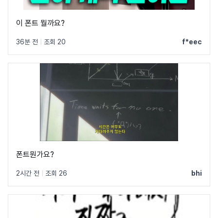
이 폰트 뭘까요?
36분 전
|
조회 20
f*eec
폰트뭔가요?
2시간 전
|
조회 26
bhi