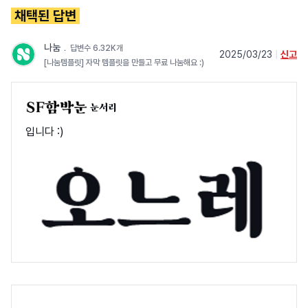
채택된 답변
나눔
﹒
답변수 6.32K개
2025/03/23
|
신고
[나눔템플릿] 자막 템플릿을 만들고 무료 나눔해요 :)
눈서리
입니다 :)