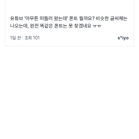
유튜브 '아무튼 떠들러 왔는데' 폰트 뭘까요? 비슷한 글씨체는
나오는데, 완전 똑같은 폰트는 못 찾겠네요 ㅠㅠ
1일 전
|
조회 101
s*iyo