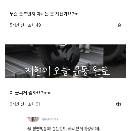
무슨 폰트인지 아시는 분 계신가요?ㅠ
5시간 전
|
조회 49
슬
이 글씨체 뭘까요?ㅠㅠ
6시간 전
|
조회 61
tjs