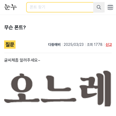
검색
무슨 폰트?
질문
다둥애비
|
2025/03/23
|
조회 1778
|
신고
글씨체좀 알려주세요~