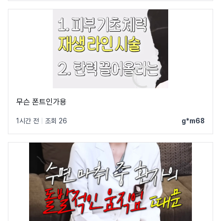
무슨 폰트인가용
1시간 전
|
조회 26
g*m68