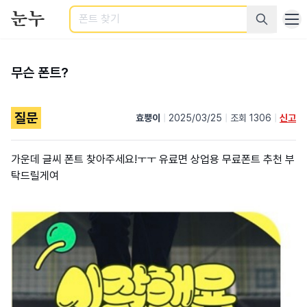
검색
무슨 폰트?
질문
효뿡이
|
2025/03/25
|
조회 1306
|
신고
가운데 글씨 폰트 찾아주세요!ㅜㅜ 유료면 상업용 무료폰트 추천 부
탁드릴게여