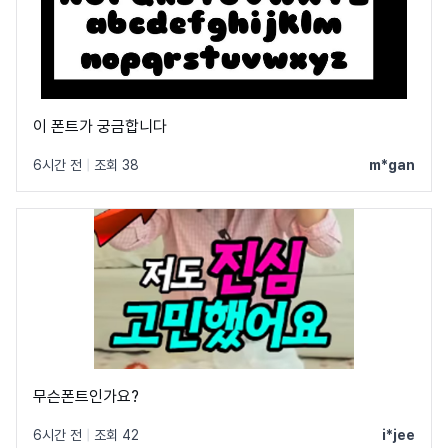
이 폰트가 궁금합니다
6시간 전
|
조회 38
m*gan
무슨폰트인가요?
6시간 전
|
조회 42
i*jee