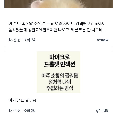
이 폰트 좀 알려주실 분 ㅠㅠ 여러 사이트 검색해보고 ai까지
돌려봤는데 강원교육현옥체만 나오고 저 폰트는 안 나오네요
ㅠㅠ
1시간 전
|
조회 24
s*naw
이거 폰트 뭘까용
1시간 전
|
조회 26
g*m68