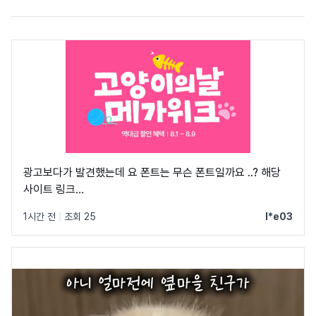
광고보다가 발견했는데 요 폰트는 무슨 폰트일까요 ..? 해당
사이트 링크
https://shopping.naver.com/festa/onsale/pet/6a3dc98d
1시간 전
|
조회 25
l*e03
dtm_source=naver_pcstockbottom&dtm_medium=mktat
shopping-
002&pcode=naver_pcstockbottom&campaign_id=2608-
shopping-
002&channel_id=naver_pcstockbottom&NaPm=nacn%3