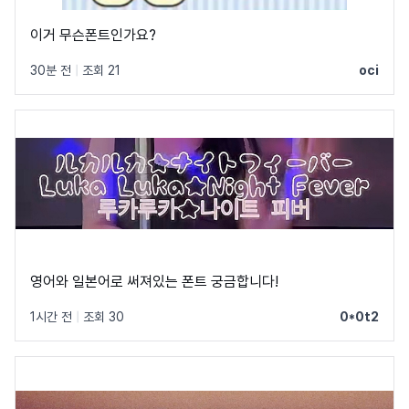
이거 무슨폰트인가요?
30분 전
|
조회 21
oci
영어와 일본어로 써져있는 폰트 궁금합니다!
1시간 전
|
조회 30
0*0t2