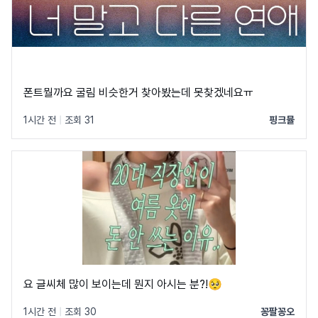
폰트뭘까요 굴림 비슷한거 찾아봤는데 못찾겠네요ㅠ
1시간 전
|
조회 31
핑크뮬
요 글씨체 많이 보이는데 뭔지 아시는 분?!🥺
1시간 전
|
조회 30
꽁팔꽁오