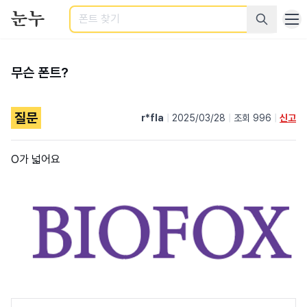
검색
무슨 폰트?
질문
r*fla
|
2025/03/28
|
조회 996
|
신고
O가 넓어요