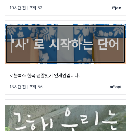
10시간 전
|
조회 53
i*jee
로블록스 한국 끝말잇기 인게임입니다.
18시간 전
|
조회 55
m*ayi