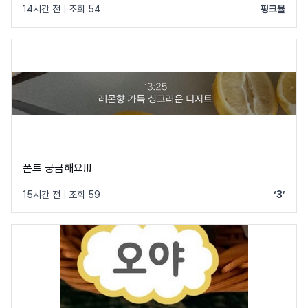
14시간 전
|
조회 54
핑크뮬
폰트 궁금해요!!!
15시간 전
|
조회 59
‘3’