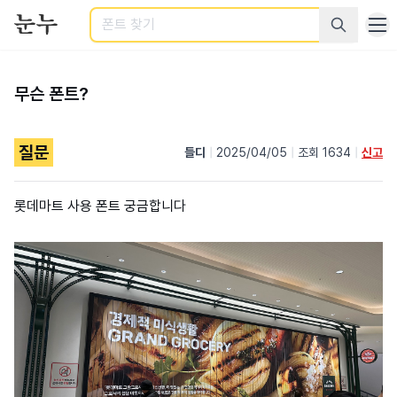
검색
무슨 폰트?
질문
들디
|
2025/04/05
|
조회 1634
|
신고
롯데마트 사용 폰트 궁금합니다