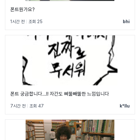
폰트뭔가요?
1시간 전
|
조회 25
bhi
폰트 궁금합니다…!! 자간도 삐뚤빼뚤한 느낌입니다
7시간 전
|
조회 47
k*llu