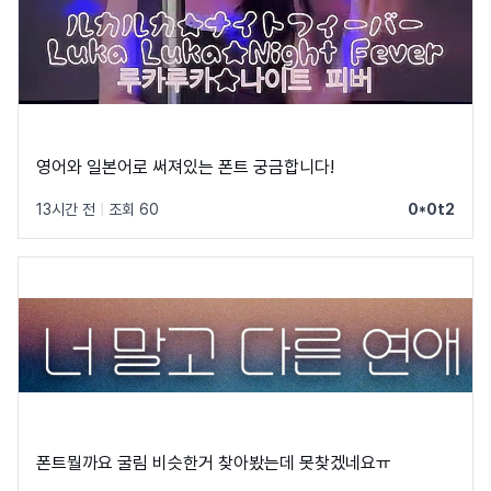
영어와 일본어로 써져있는 폰트 궁금합니다!
13시간 전
|
조회 60
0*0t2
폰트뭘까요 굴림 비슷한거 찾아봤는데 못찾겠네요ㅠ