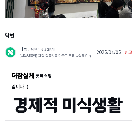
답변
나눔
﹒
답변수 6.32K개
2025/04/05
|
신고
[나눔템플릿] 자막 템플릿을 만들고 무료 나눔해요 :)
롯데쇼핑
입니다 :)