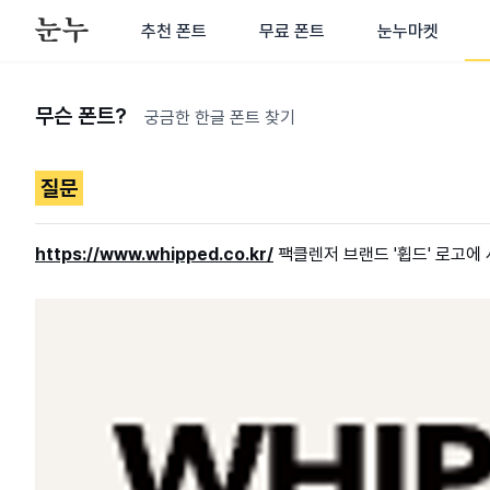
추천 폰트
무료 폰트
눈누마켓
무슨 폰트?
궁금한 한글 폰트 찾기
질문
https://www.whipped.co.kr/
팩클렌저 브랜드 '휩드' 로고에 