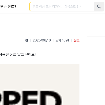
검색
무슨 폰트?
짠
|
2025/06/16
|
조회 1691
|
신고
사용된 폰트 알고 싶어요!