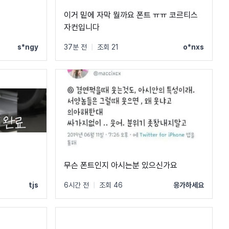
이거 밑에 자막 뭘까요 폰트 ㅠㅠ 코르티스
자컨입니다
s*ngy
37분 전
|
조회 21
o*nxs
무슨 폰트인지 아시는분 있으신가요
tjs
6시간 전
|
조회 46
응가하세요