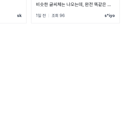
비슷한 글씨체는 나오는데, 완전 똑같은 폰
트는 못 찾겠네요 ㅠㅠ
sk
1일 전
|
조회 96
s*iyo