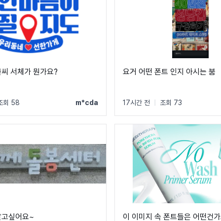
글씨 서체가 뭔가요?
요거 어떤 폰트 인지 아시는 붐
조회 58
m*cda
17시간 전
|
조회 73
알고싶어요~
이 이미지 속 폰트들은 어떤건가