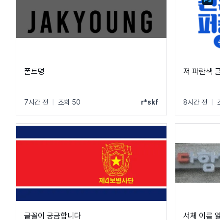
폰트명
저 파란색 
7시간 전
|
조회 50
r*skf
8시간 전
|
글꼴이 궁금합니다
서체 이름 