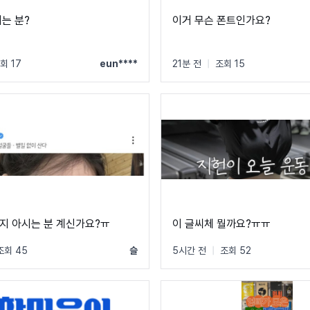
시는 분?
이거 무슨 폰트인가요?
회 17
eun****
21분 전
|
조회 15
지 아시는 분 계신가요?ㅠ
이 글씨체 뭘까요?ㅠㅠ
조회 45
슬
5시간 전
|
조회 52