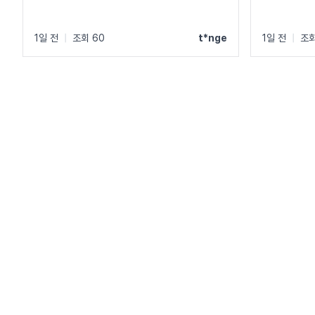
1일 전
|
조회 60
t*nge
1일 전
|
조회