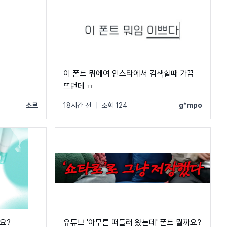
이 폰트 뭐에여 인스타에서 검색할때 가끔
뜨던데 ㅠ
소르
18시간 전
|
조회 124
g*mpo
요?
유튜브 '아무튼 떠들러 왔는데' 폰트 뭘까요?