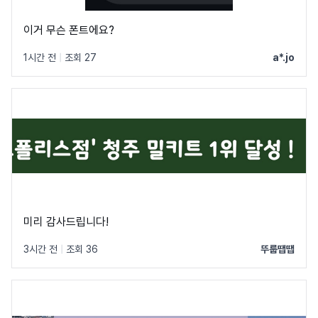
이거 무슨 폰트에요?
1시간 전
|
조회 27
a*.jo
미리 감사드립니다!
3시간 전
|
조회 36
뚜룹땝땝