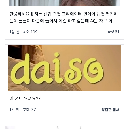
안녕하세요 !! 저는 신입 캡컷 크리에이터 인데여 캡컷 편집하
는데 글꼴이 마음에 들어서 이걸 하고 싶은데 Ai는 자구 이상
한 글꼴만 알려줘서 물어봐요 ㅠㅜ 제발 빨리 알려주세요 .. 저
1일 전
|
조회 109
a*861
이 글꼴 가지고싶어요 ㅠ ㅂ ㅠ
이 폰트 뭘까요??
1일 전
|
조회 77
용감한 참새