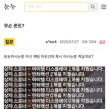
검색
무슨 폰트?
질문
a*km4
|
2025/07/27
|
조회 1304
|
신고
방송하시는분 마크 채팅 따온건데 혹시 아시는분 계실까요?