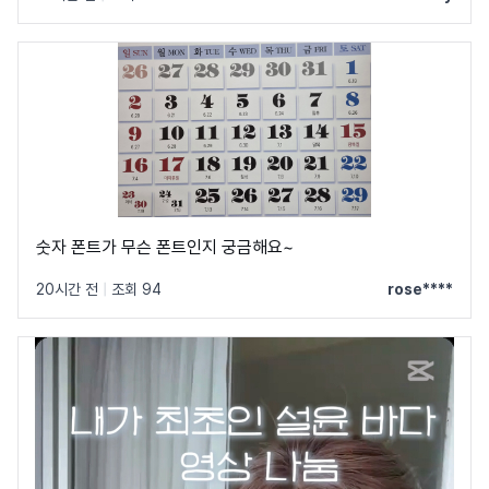
숫자 폰트가 무슨 폰트인지 궁금해요~
20시간 전
|
조회 94
rose****