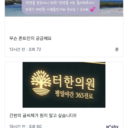
무슨 폰트인지 궁금해요
13시간 전
|
조회 72
온
간판의 글씨체가 뭔지 알고 싶습니다!!
19시간 전
|
조회 60
w*ohy