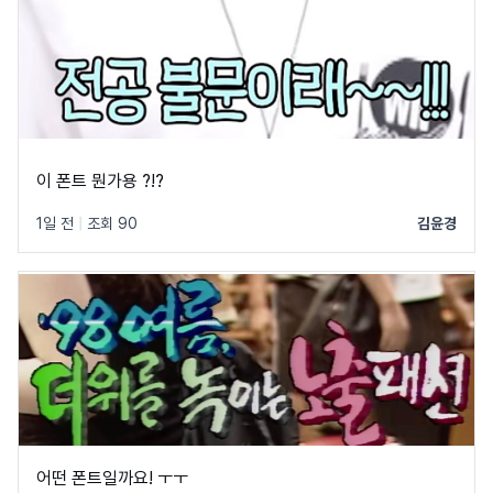
이 폰트 뭔가용 ?!?
1일 전
|
조회 90
김윤경
어떤 폰트일까요! ㅜㅜ