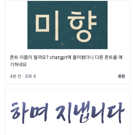
폰트 이름이 뭘까요? chatgpt에 물어봤더니 다른 폰트를 얘
기하네요
4분 전
|
조회 4
몽환