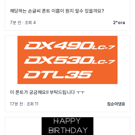
해당하는 손글씨 폰트 이름이 뭔지 알수 있을까요?
7분 전
|
조회 4
2*ora
이 폰트가 궁금해요!! 부탁드립니다 ㅜㅜ
17분 전
|
조회 11
침순이댕효