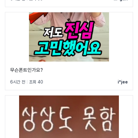
무슨폰트인가요?
6시간 전
|
조회 40
i*jee