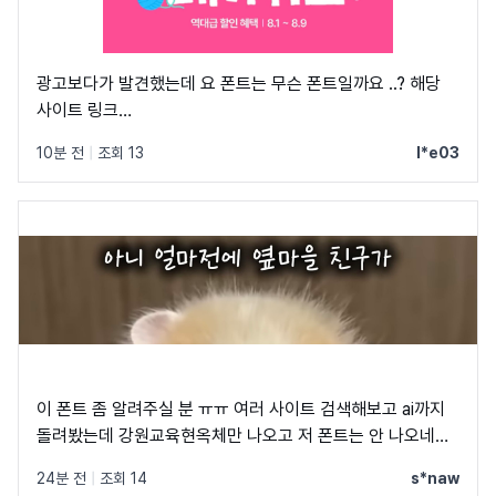
광고보다가 발견했는데 요 폰트는 무슨 폰트일까요 ..? 해당
사이트 링크
https://shopping.naver.com/festa/onsale/pet/6a3dc98d
10분 전
|
조회 13
l*e03
dtm_source=naver_pcstockbottom&dtm_medium=mktat
shopping-
002&pcode=naver_pcstockbottom&campaign_id=2608-
shopping-
002&channel_id=naver_pcstockbottom&NaPm=nacn%3
이 폰트 좀 알려주실 분 ㅠㅠ 여러 사이트 검색해보고 ai까지
돌려봤는데 강원교육현옥체만 나오고 저 폰트는 안 나오네요
ㅠㅠ
24분 전
|
조회 14
s*naw