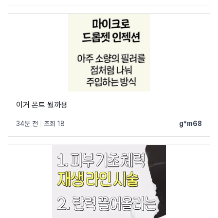
이거 폰트 뭘까용
34분 전
|
조회 18
g*m68