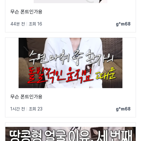
무슨 폰트인가용
44분 전
|
조회 16
g*m68
무슨 폰트인가용
1시간 전
|
조회 23
g*m68