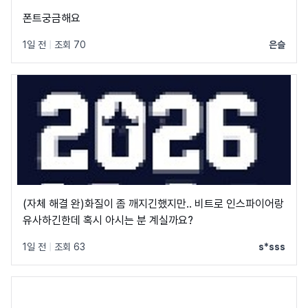
폰트궁금해요
1일 전
|
조회 70
은슬
(자체 해결 완)화질이 좀 깨지긴했지만.. 비트로 인스파이어랑
유사하긴한데 혹시 아시는 분 계실까요?
1일 전
|
조회 63
s*sss