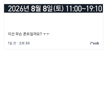
이건 무슨 폰트일까요? ㅜㅜ
1일 전
|
조회 86
i*sub