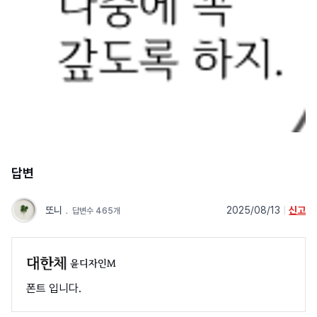
답변
또니
﹒
2025/08/13
|
신고
답변수 465개
윤디자인M
폰트 입니다.