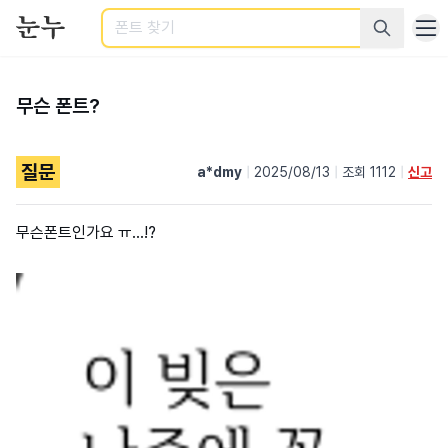
검색
무슨 폰트?
질문
a*dmy
|
2025/08/13
|
조회 1112
|
신고
무슨폰트인가요 ㅠ...!?