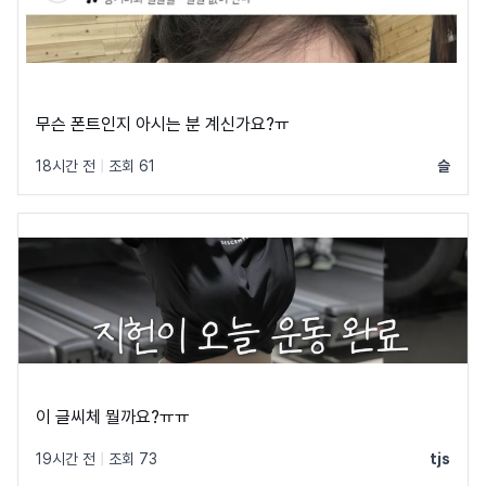
무슨 폰트인지 아시는 분 계신가요?ㅠ
18시간 전
|
조회 61
슬
이 글씨체 뭘까요?ㅠㅠ
19시간 전
|
조회 73
tjs