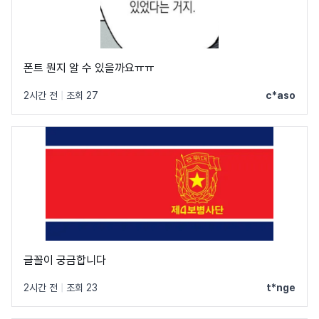
폰트 뭔지 알 수 있을까요ㅠㅠ
2시간 전
|
조회 27
c*aso
글꼴이 궁금합니다
2시간 전
|
조회 23
t*nge