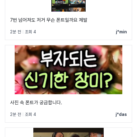
7번 넘어져도 저거 무슨 폰트일까요 제발
2분 전
|
조회 4
j*min
사진 속 폰트가 궁금합니다.
2분 전
|
조회 4
j*das