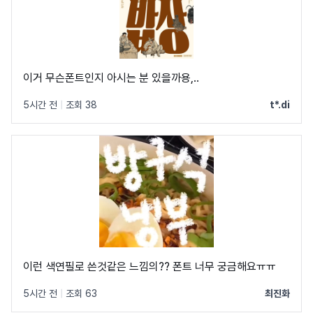
이거 무슨폰트인지 아시는 분 있을까용,..
5시간 전
|
조회 38
t*.di
이런 색연필로 쓴것같은 느낌의?? 폰트 너무 궁금해요ㅠㅠ
5시간 전
|
조회 63
최진화