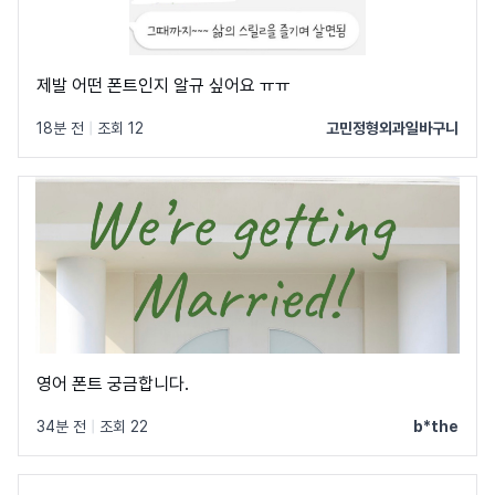
제발 어떤 폰트인지 알규 싶어요 ㅠㅠ
18분 전
|
조회 12
고민정형외과일바구니
영어 폰트 궁금합니다.
34분 전
|
조회 22
b*the