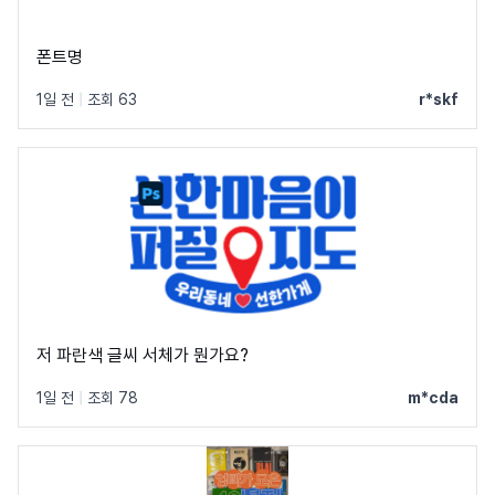
폰트명
1일 전
|
조회 63
r*skf
저 파란색 글씨 서체가 뭔가요?
1일 전
|
조회 78
m*cda