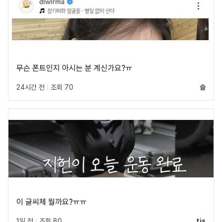
무슨 폰트인지 아시는 분 계신가요?ㅠ
24시간 전
|
조회 70
슬
이 글씨체 뭘까요?ㅠㅠ
1일 전
|
조회 80
tjs