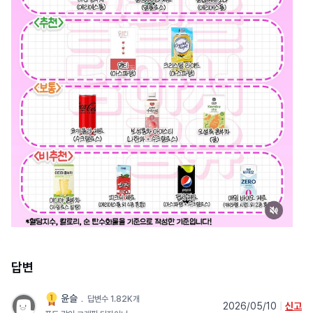
답변
윤슬
﹒
답변수 1.82K개
2026/05/10
|
신고