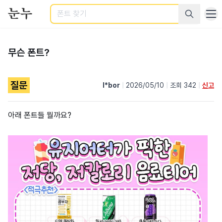
검색
무슨 폰트?
질문
l*bor
|
2026/05/10
|
조회 342
|
신고
아래 폰트들 뭘까요?