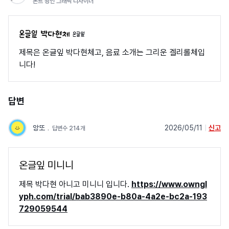
폰트 광인 그래픽 디자이너
온글잎
제목은 온글잎 박다현체고, 음료 소개는 그리운 겔리롤체입
니다!
답변
앙또
﹒
2026/05/11
|
신고
답변수 214개
온글잎 미니니
제목 박다현 아니고 미니니 입니다.
https://www.owngl
yph.com/trial/bab3890e-b80a-4a2e-bc2a-193
729059544