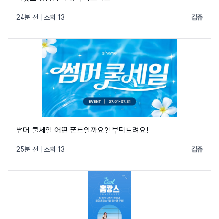
24분 전
|
조회 13
김쥬
썸머 쿨세일 어떤 폰트일까요?! 부탁드려요!
25분 전
|
조회 13
김쥬