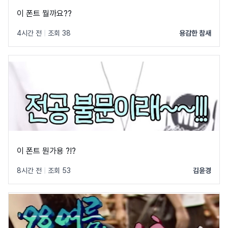
이 폰트 뭘까요??
4시간 전
|
조회 38
용감한 참새
이 폰트 뭔가용 ?!?
8시간 전
|
조회 53
김윤경