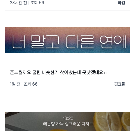
23시간 전
|
조회 59
하김
폰트뭘까요 굴림 비슷한거 찾아봤는데 못찾겠네요ㅠ
1일 전
|
조회 66
핑크뮬