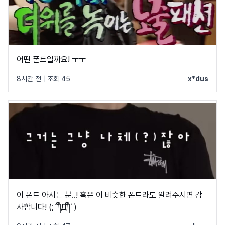
어떤 폰트일까요! ㅜㅜ
8시간 전
|
조회 45
x*dus
이 폰트 아시는 분..! 혹은 이 비슷한 폰트라도 알려주시면 감
사합니다! (;´༎ຶД༎ຶ`)