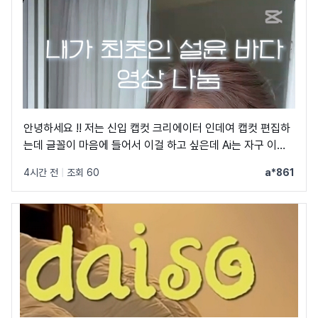
안녕하세요 !! 저는 신입 캡컷 크리에이터 인데여 캡컷 편집하
는데 글꼴이 마음에 들어서 이걸 하고 싶은데 Ai는 자구 이상
한 글꼴만 알려줘서 물어봐요 ㅠㅜ 제발 빨리 알려주세요 .. 저
4시간 전
|
조회 60
a*861
이 글꼴 가지고싶어요 ㅠ ㅂ ㅠ