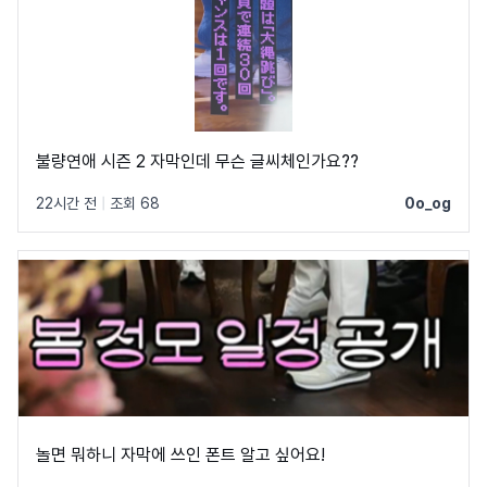
불량연애 시즌 2 자막인데 무슨 글씨체인가요??
22시간 전
|
조회 68
0o_og
놀면 뭐하니 자막에 쓰인 폰트 알고 싶어요!