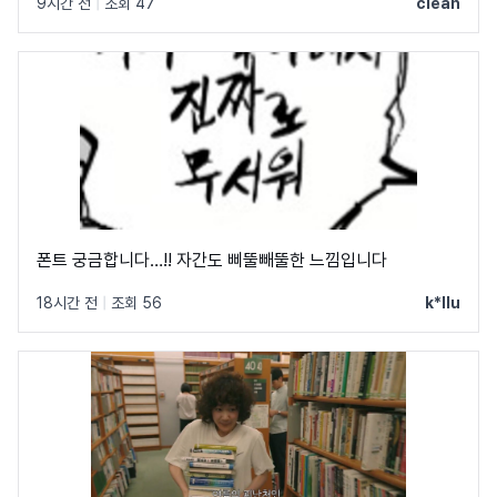
9시간 전
|
조회 47
clean
폰트 궁금합니다…!! 자간도 삐뚤빼뚤한 느낌입니다
18시간 전
|
조회 56
k*llu