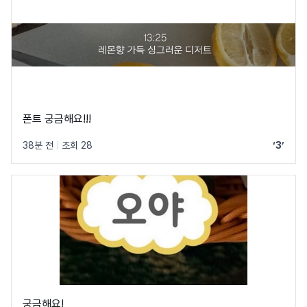
폰트 궁금해요!!!
38분 전
|
조회 28
‘3’
궁금해요!