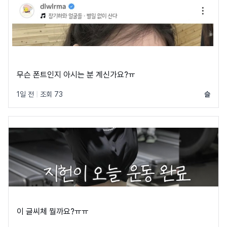
무슨 폰트인지 아시는 분 계신가요?ㅠ
1일 전
|
조회 73
슬
이 글씨체 뭘까요?ㅠㅠ