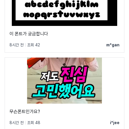
이 폰트가 궁금합니다
8시간 전
|
조회 42
m*gan
무슨폰트인가요?
8시간 전
|
조회 48
i*jee