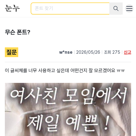
검색
무슨 폰트?
질문
w*nse
|
2026/05/26
|
조회 275
|
신고
이 글씨체를 너무 사용하고 싶은데 어떤건지 잘 모르겠어요 ㅠㅠ