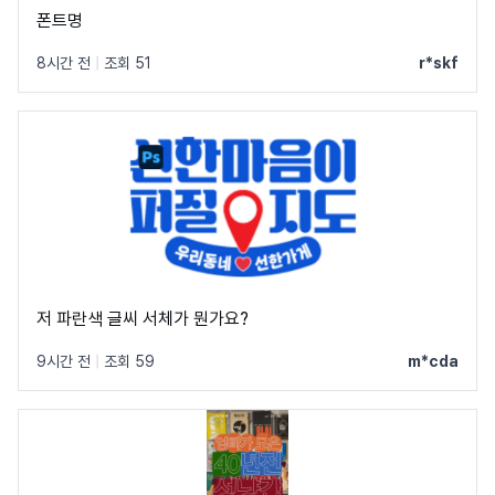
폰트명
8시간 전
|
조회 51
r*skf
저 파란색 글씨 서체가 뭔가요?
9시간 전
|
조회 59
m*cda