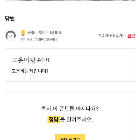
답변
윤슬
﹒
답변수 1.81K개
2026/05/26
|
신고
폰트 광인 그래픽 디자이너
류양희
고운바탕체입니다!
혹시 이 폰트를 아시나요?
정답
을 알려주세요.
답변 남기기