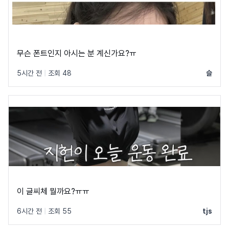
무슨 폰트인지 아시는 분 계신가요?ㅠ
5시간 전
|
조회 48
슬
이 글씨체 뭘까요?ㅠㅠ
6시간 전
|
조회 55
tjs