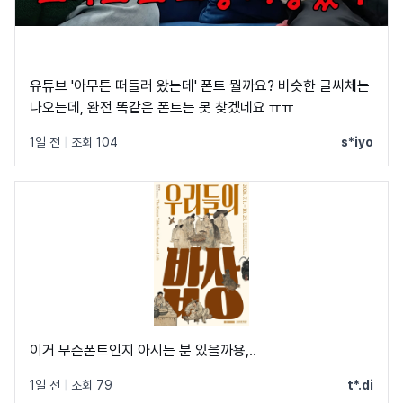
유튜브 '아무튼 떠들러 왔는데' 폰트 뭘까요? 비슷한 글씨체는
나오는데, 완전 똑같은 폰트는 못 찾겠네요 ㅠㅠ
1일 전
|
조회 104
s*iyo
이거 무슨폰트인지 아시는 분 있을까용,..
1일 전
|
조회 79
t*.di