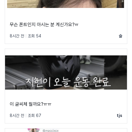
무슨 폰트인지 아시는 분 계신가요?ㅠ
8시간 전
|
조회 54
슬
이 글씨체 뭘까요?ㅠㅠ
8시간 전
|
조회 67
tjs