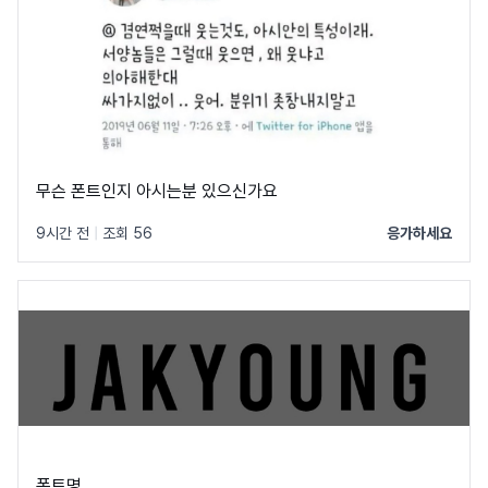
무슨 폰트인지 아시는분 있으신가요
9시간 전
|
조회 56
응가하세요
폰트명