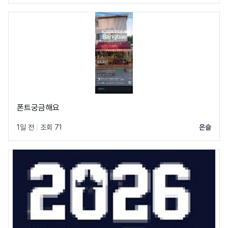
폰트궁금해요
1일 전
|
조회 71
은슬