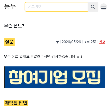
검색
무슨 폰트?
질문
쑤
|
2026/05/26
|
조회 251
|
신고
무슨 폰트 일까요 !! 알려주시면 감사하겠습니당 ㅎㅎ
채택된 답변