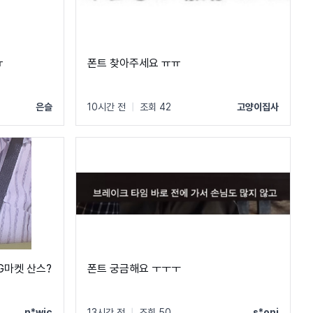
ㅠ
폰트 찾아주세요 ㅠㅠ
은슬
10시간 전
|
조회 42
고양이집사
 G마켓 산스?
폰트 궁금해요 ㅜㅜㅜ
n*wic
13시간 전
|
조회 50
s*onj