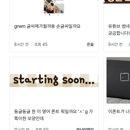
grwm 글씨체가뭘까용 손글씨일까요
유튜브 썸네
궁금합니다!
8시간 전
|
조회 45
은슬
9시간 전
|
둥글둥글 한 이 영어 폰트 뭐일까요 'ㅅ' g 가
이폰트가 너
특이한 모양인데
11시간 전
|
조회 50
뚱냥이젤리
11시간 전
|