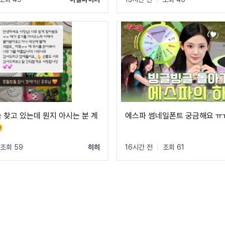
속 찾고 있는데 뭔지 아시는 분 계
에스파 썸네일폰트 궁금해요 ㅠ

조회 59
히히
16시간 전
|
조회 61