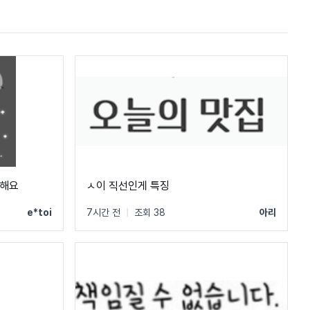
금해요
ㅅ이 직선인게 특징
e*toi
7시간 전
|
조회 38
아리