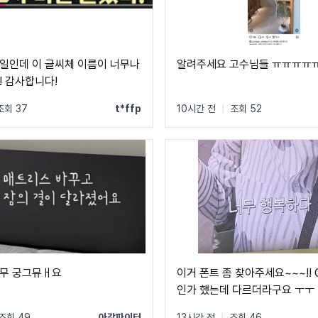
일인데 이 글씨체 이름이 너무나
알려주세요 고수님들 ㅠㅠㅠㅠ
! 감사합니다!
조회 37
t*ffp
10시간 전
|
조회 52
무 궁그뮤ㅐ요
이거 폰트 좀 찾아주세요~~~!!
인가 했는데 다르더라구요 ㅜㅜ
조회 49
아갈파이터
13시간 전
|
조회 46