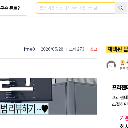
검색
무슨 폰트?
채택된 
j*ne0
|
2026/05/28
|
조회 273
|
신고
폰트 
프리젠테
조절하면