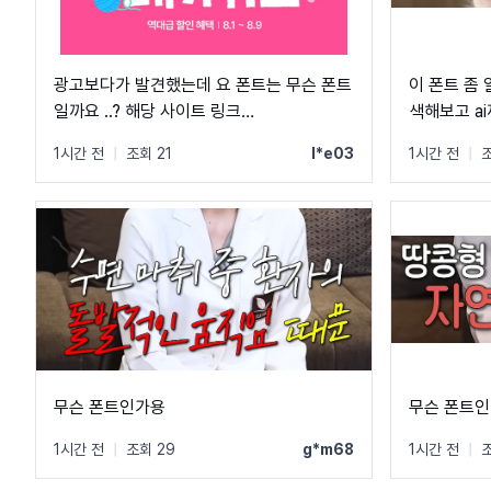
광고보다가 발견했는데 요 폰트는 무슨 폰트
이 폰트 좀
일까요 ..? 해당 사이트 링크
색해보고 a
https://shopping.naver.com/festa/onsale/pet/6a3dc9
체만 나오고
1시간 전
|
조회 21
l*e03
1시간 전
|
조
dtm_source=naver_pcstockbottom&dtm_medium=mkt
shopping-
002&pcode=naver_pcstockbottom&campaign_id=2608
shopping-
002&channel_id=naver_pcstockbottom&NaPm=nacn
무슨 폰트인가용
무슨 폰
1시간 전
|
조회 29
g*m68
1시간 전
|
조