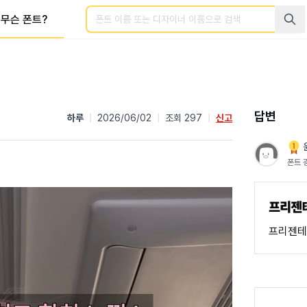
검색
무슨 폰트?
답변
하루
|
2026/06/02
|
조회 297
|
신고
폰트 
프리젠테