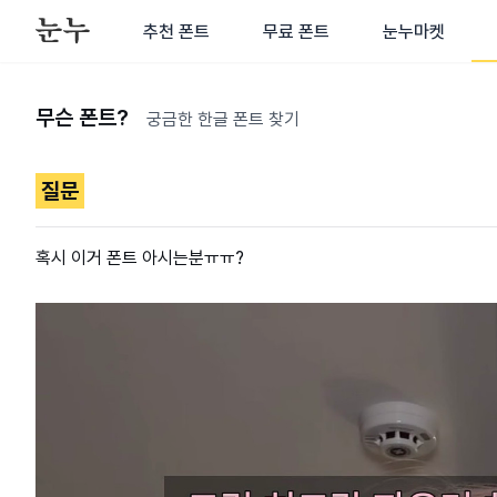
추천 폰트
무료 폰트
눈누마켓
무슨 폰트?
궁금한 한글 폰트 찾기
질문
혹시 이거 폰트 아시는분ㅠㅠ?