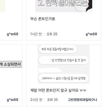
무슨 폰트인가용
g*m68
1시간 전
|
조회 26
g*m68
제발 어떤 폰트인지 알규 싶어요 ㅠㅠ
g*m68
2시간 전
|
조회 35
고민정형외과일바구니