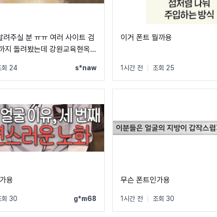
 알려주실 분 ㅠㅠ 여러 사이트 검
이거 폰트 뭘까용
i까지 돌려봤는데 강원교육현옥
8dae53687c6e16f5b3?
 저 폰트는 안 나오네요 ㅠㅠ
회 24
s*naw
1시간 전
|
조회 25
atrb&dtm_campaign=2608-
-
%3DghmZB0wd8a15
트인가용
무슨 폰트인가용
회 30
g*m68
1시간 전
|
조회 30