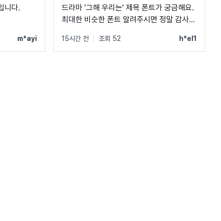
입니다.
드라마 '그해 우리는' 제목 폰트가 궁금해요.
최대한 비슷한 폰트 알려주시면 정말 감사하
겠습니다.
m*ayi
15시간 전
|
조회 52
h*el1