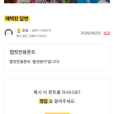
채택된 답변
윤슬
﹒
답변수 1.83K개
2026/06/02
|
신고
폰트 광인 그래픽 디자이너
캡컷전용폰트
캡컷전용폰트 '돌연변이'입니다!
혹시 이 폰트를 아시나요?
정답
을 알려주세요.