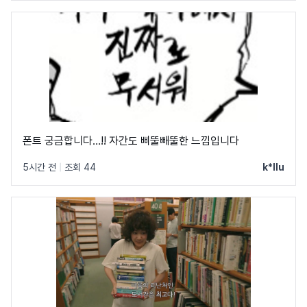
폰트 궁금합니다…!! 자간도 삐뚤빼뚤한 느낌입니다
5시간 전
|
조회 44
k*llu