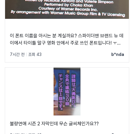
이 폰트 이름을 아시는 분 계실까요? 스파이더맨 브랜드 뉴 데
이에서 타이틀 말구 영화 안에서 주로 쓰인 폰트입니다! ㅜㅜ
크레딧이랑 지역 이름 자막에 쓰였었어요! C, Q가 정원에 가
7시간 전
|
조회 43
b*nda
깝고 t가 유독 가로가 짧아서 예쁘더라구요
불량연애 시즌 2 자막인데 무슨 글씨체인가요??