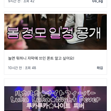
9시간 전
|
조회 42
0o_og
놀면 뭐하니 자막에 쓰인 폰트 알고 싶어요!
10시간 전
|
조회 48
하김