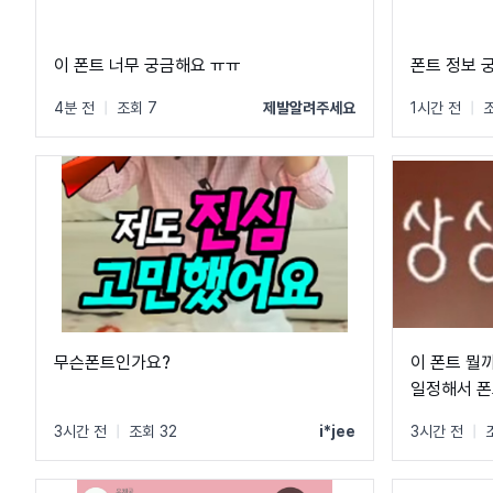
이 폰트 너무 궁금해요 ㅠㅠ
폰트 정보 
4분 전
|
조회 7
제발알려주세요
1시간 전
|
조
무슨폰트인가요?
이 폰트 뭘
일정해서 폰
3시간 전
|
조회 32
i*jee
3시간 전
|