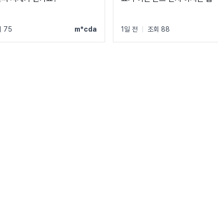
 75
m*cda
1일 전
|
조회 88