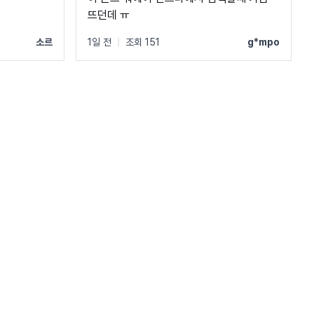
뜨던데 ㅠ
소르
1일 전
|
조회 151
g*mpo