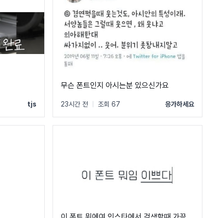
무슨 폰트인지 아시는분 있으신가요
tjs
23시간 전
|
조회 67
응가하세요
이 폰트 뭐에여 인스타에서 검색할때 가끔