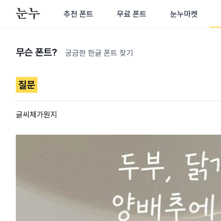
추천 폰트
무료 폰트
눈누마켓
무슨 폰트?
궁금한 한글 폰트 찾기
질문
글씨체가뭔지