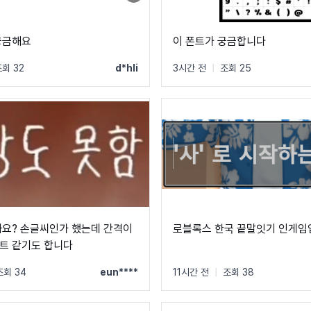
궁금해요
이 폰트가 궁금합니다
회 32
d*hli
3시간 전
|
조회 25
까요? 손글씨인가 했는데 간격이
로블록스 한국 끝말잇기 인게임
트 같기도 합니다
조회 34
eun****
11시간 전
|
조회 38