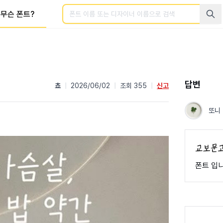
검색
무슨 폰트?
답변
쵸
|
2026/06/02
|
조회 355
|
신고
또니
폰트 입니