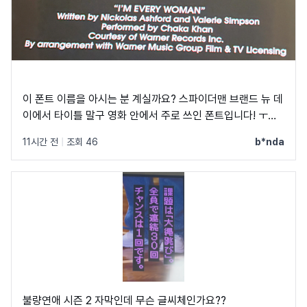
이 폰트 이름을 아시는 분 계실까요? 스파이더맨 브랜드 뉴 데
이에서 타이틀 말구 영화 안에서 주로 쓰인 폰트입니다! ㅜㅜ
크레딧이랑 지역 이름 자막에 쓰였었어요! C, Q가 정원에 가
11시간 전
|
조회 46
b*nda
깝고 t가 유독 가로가 짧아서 예쁘더라구요
불량연애 시즌 2 자막인데 무슨 글씨체인가요??