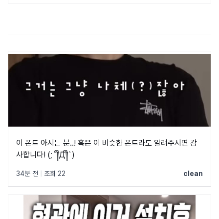
이 폰트 아시는 분..! 혹은 이 비슷한 폰트라도 알려주시면 감
사합니다! (;´༎ຶД༎ຶ`)
34분 전
|
조회 22
clean