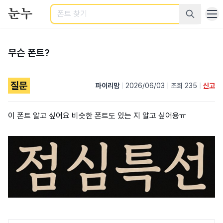
검색
무슨 폰트?
질문
파이리맘
|
2026/06/03
|
조회 235
|
신고
이 폰트 알고 싶어요 비슷한 폰트도 있는 지 알고 싶어용ㅠ