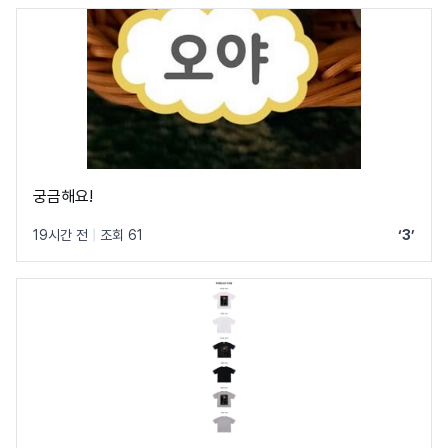
궁금해요!
19시간 전
|
조회 61
‘3’