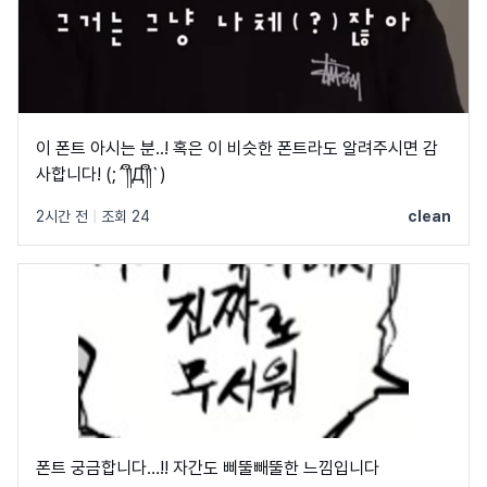
이 폰트 아시는 분..! 혹은 이 비슷한 폰트라도 알려주시면 감
사합니다! (;´༎ຶД༎ຶ`)
2시간 전
|
조회 24
clean
폰트 궁금합니다…!! 자간도 삐뚤빼뚤한 느낌입니다