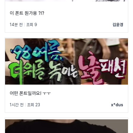
이 폰트 뭔가용 ?!?
14분 전
|
조회 9
김윤경
어떤 폰트일까요! ㅜㅜ
1시간 전
|
조회 23
x*dus