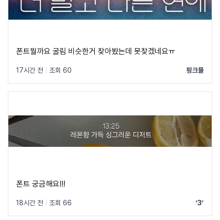
폰트뭘까요 굴림 비슷한거 찾아봤는데 못찾겠네요ㅠ
17시간 전
|
조회 60
핑크뮬
폰트 궁금해요!!!
18시간 전
|
조회 66
‘3’