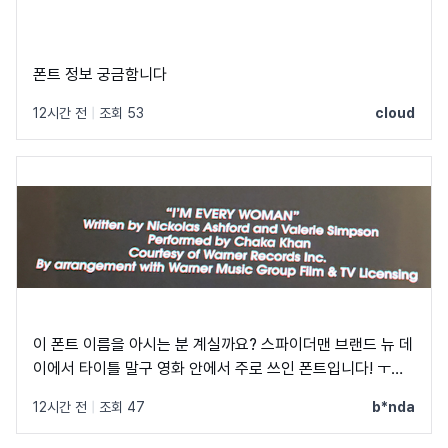
폰트 정보 궁금함니다
12시간 전
|
조회 53
cloud
이 폰트 이름을 아시는 분 계실까요? 스파이더맨 브랜드 뉴 데
이에서 타이틀 말구 영화 안에서 주로 쓰인 폰트입니다! ㅜㅜ
크레딧이랑 지역 이름 자막에 쓰였었어요! C, Q가 정원에 가
12시간 전
|
조회 47
b*nda
깝고 t가 유독 가로가 짧아서 예쁘더라구요