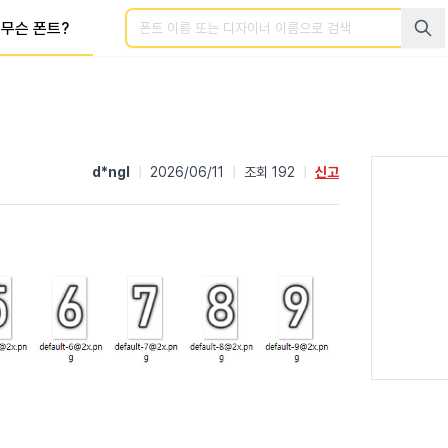
검색
무슨 폰트?
d*ngl
|
2026/06/11
|
조회 192
|
신고