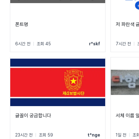
폰트명
저 파란색 
6시간 전
|
조회 45
r*skf
7시간 전
|
글꼴이 궁금합니다
서체 이름 
23시간 전
|
조회 59
t*nge
1일 전
|
조회