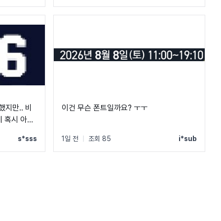
했지만.. 비
이건 무슨 폰트일까요? ㅜㅜ
 혹시 아시
s*sss
1일 전
|
조회 85
i*sub