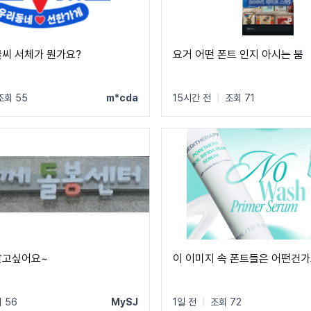
글씨 서체가 뭔가요?
요거 어떤 폰트 인지 아시는 붐
조회 55
m*cda
15시간 전
|
조회 71
알고싶어요~
이 이미지 속 폰트들은 어떤건가
 56
MySJ
1일 전
|
조회 72