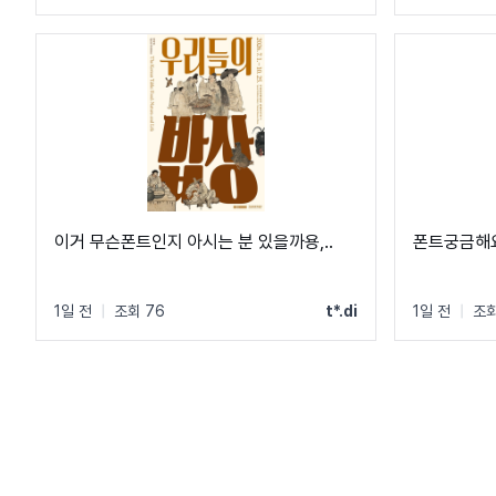
이거 무슨폰트인지 아시는 분 있을까용,..
폰트궁금해
1일 전
|
조회 76
t*.di
1일 전
|
조회