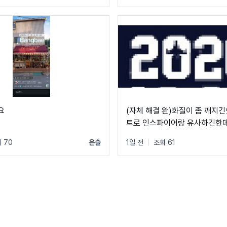
요
(자체 해결 완)화질이 좀 깨지긴
트로 인스파이어랑 유사하긴한데
는 분 계실까요?
 70
은슬
1일 전
|
조회 61