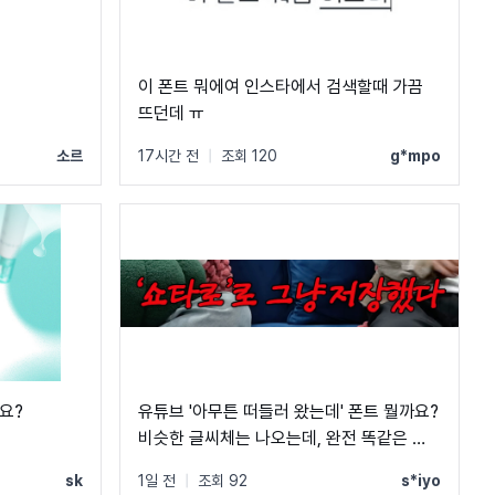
이 폰트 뭐에여 인스타에서 검색할때 가끔
뜨던데 ㅠ
소르
17시간 전
|
조회 120
g*mpo
요?
유튜브 '아무튼 떠들러 왔는데' 폰트 뭘까요?
비슷한 글씨체는 나오는데, 완전 똑같은 폰
트는 못 찾겠네요 ㅠㅠ
sk
1일 전
|
조회 92
s*iyo