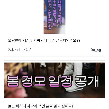
불량연애 시즌 2 자막인데 무슨 글씨체인가요??
2시간 전
|
조회 31
0o_og
놀면 뭐하니 자막에 쓰인 폰트 알고 싶어요!