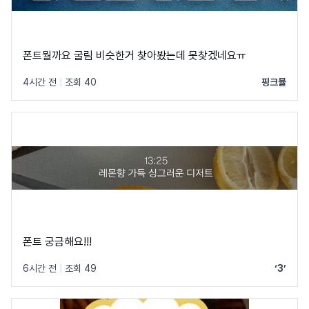
폰트뭘까요 굴림 비슷한거 찾아봤는데 못찾겠네요ㅠ
4시간 전
|
조회 40
핑크뮬
폰트 궁금해요!!!
6시간 전
|
조회 49
‘3’