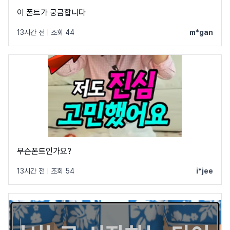
이 폰트가 궁금합니다
13시간 전
|
조회 44
m*gan
무슨폰트인가요?
13시간 전
|
조회 54
i*jee