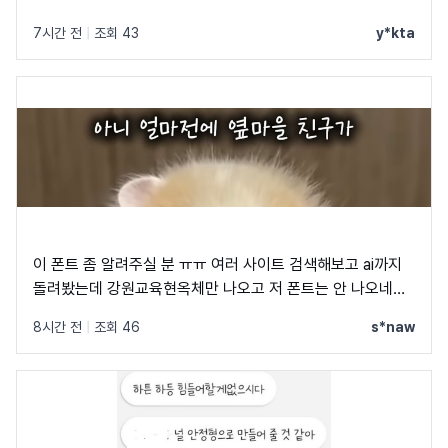
7시간 전
|
조회 43
y*kta
이 폰트 좀 알려주실 분 ㅠㅠ 여러 사이트 검색해보고 ai까지
돌려봤는데 강원교육현옥체만 나오고 저 폰트는 안 나오네요
ㅠㅠ
8시간 전
|
조회 46
s*naw