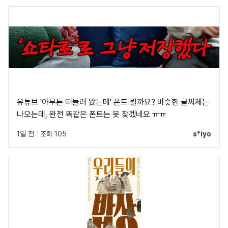
유튜브 '아무튼 떠들러 왔는데' 폰트 뭘까요? 비슷한 글씨체는
나오는데, 완전 똑같은 폰트는 못 찾겠네요 ㅠㅠ
1일 전
|
조회 105
s*iyo