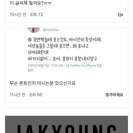
이 글씨체 뭘까요?ㅠㅠ
10시간 전
|
조회 72
tjs
무슨 폰트인지 아시는분 있으신가요
11시간 전
|
조회 60
응가하세요