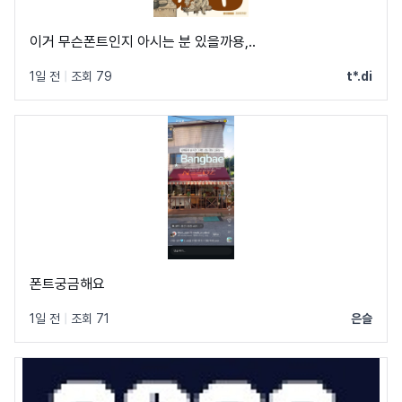
이거 무슨폰트인지 아시는 분 있을까용,..
1일 전
|
조회 79
t*.di
폰트궁금해요
1일 전
|
조회 71
은슬