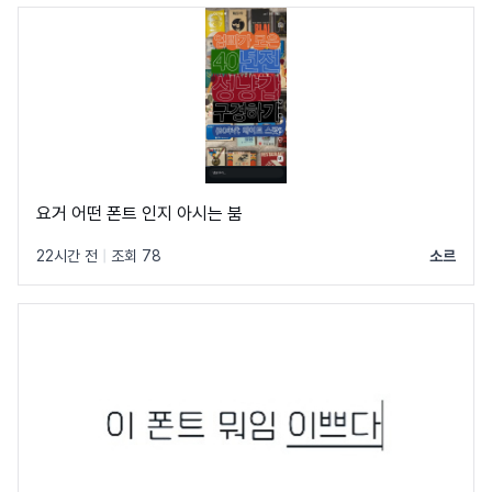
요거 어떤 폰트 인지 아시는 붐
22시간 전
|
조회 78
소르