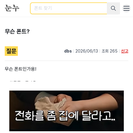
검색
무슨 폰트?
질문
dbs
|
2026/06/13
|
조회 265
|
신고
무슨 폰트인가용!