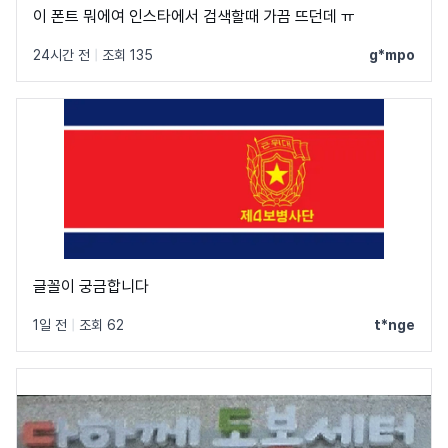
이 폰트 뭐에여 인스타에서 검색할때 가끔 뜨던데 ㅠ
24시간 전
|
조회 135
g*mpo
글꼴이 궁금합니다
1일 전
|
조회 62
t*nge