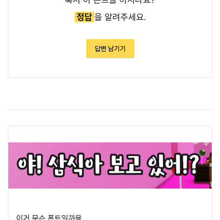
정답
을 알려주세요.
답변 남기기
이거 무슨 폰트일까욤...