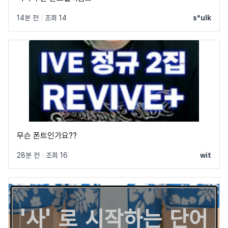
14분 전
|
조회 14
s*ulk
무슨 폰트인가요??
28분 전
|
조회 16
wit