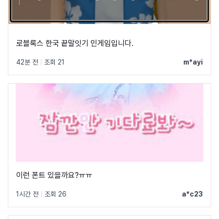
로블록스 한국 끝말잇기 인게임입니다.
42분 전
|
조회 21
m*ayi
이런 폰트 있을까요?ㅠㅠ
1시간 전
|
조회 26
a*c23