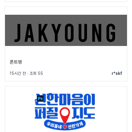
폰트명
15시간 전
|
조회 55
r*skf