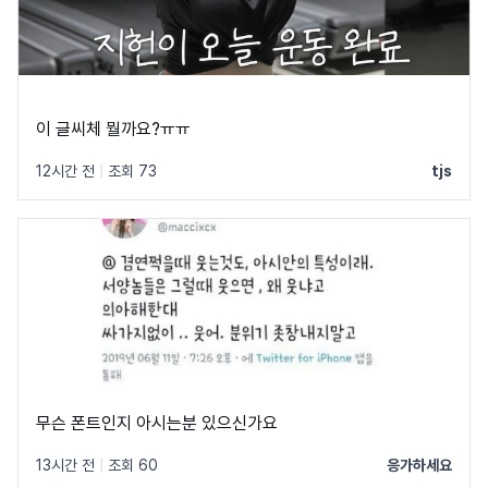
이 글씨체 뭘까요?ㅠㅠ
12시간 전
|
조회 73
tjs
무슨 폰트인지 아시는분 있으신가요
13시간 전
|
조회 60
응가하세요