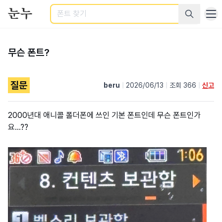
검색
무슨 폰트?
질문
beru
|
2026/06/13
|
조회 366
|
신고
2000년대 애니콜 폴더폰에 쓰인 기본 폰트인데 무슨 폰트인가
요...??