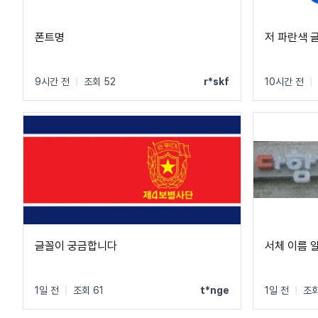
폰트명
저 파란색 
9시간 전
|
조회 52
r*skf
10시간 전
|
글꼴이 궁금합니다
서체 이름 
1일 전
|
조회 61
t*nge
1일 전
|
조회