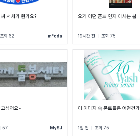
글씨 서체가 뭔가요?
요거 어떤 폰트 인지 아시는 붐
조회 62
m*cda
19시간 전
|
조회 75
알고싶어요~
이 이미지 속 폰트들은 어떤건가
 57
MySJ
1일 전
|
조회 75