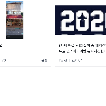
요
(자체 해결 완)화질이 좀 깨지긴
트로 인스파이어랑 유사하긴한데
는 분 계실까요?
 70
은슬
1일 전
|
조회 64