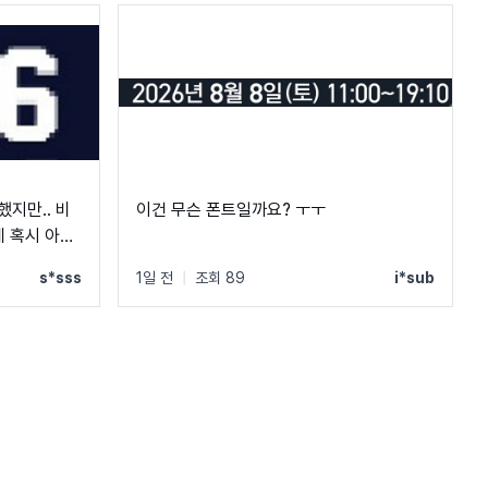
했지만.. 비
이건 무슨 폰트일까요? ㅜㅜ
 혹시 아시
s*sss
1일 전
|
조회 89
i*sub