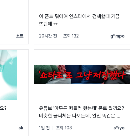
이 폰트 뭐에여 인스타에서 검색할때 가끔
뜨던데 ㅠ
소르
20시간 전
|
조회 132
g*mpo
요?
유튜브 '아무튼 떠들러 왔는데' 폰트 뭘까요?
비슷한 글씨체는 나오는데, 완전 똑같은 폰
트는 못 찾겠네요 ㅠㅠ
sk
1일 전
|
조회 103
s*iyo