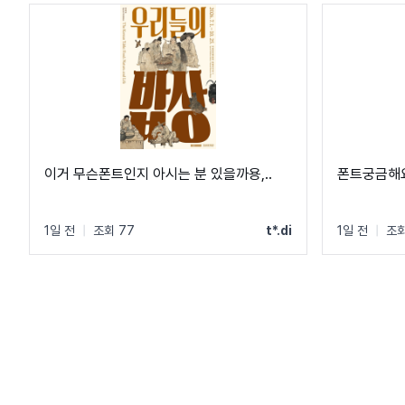
이거 무슨폰트인지 아시는 분 있을까용,..
폰트궁금해
1일 전
|
조회 77
t*.di
1일 전
|
조회