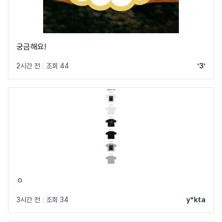
궁금해요!
2시간 전
|
조회 44
‘3’
ㅇ
3시간 전
|
조회 34
y*kta