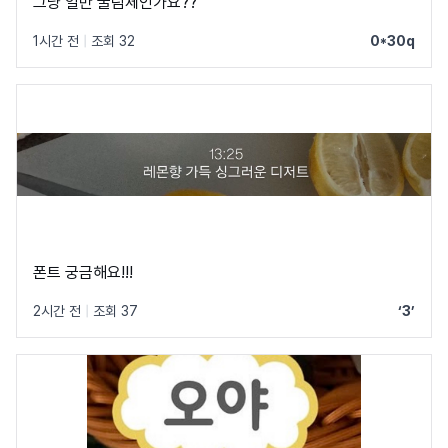
그냥 일반 굴림체인가요??
1시간 전
|
조회 32
0*30q
폰트 궁금해요!!!
2시간 전
|
조회 37
‘3’