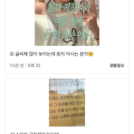
요 글씨체 많이 보이는데 뭔지 아시는 분?!🥺
1시간 전
|
조회 22
꽁팔꽁오