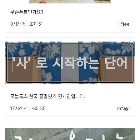
무슨폰트인가요?
9시간 전
|
조회 51
i*jee
로블록스 한국 끝말잇기 인게임입니다.
17시간 전
|
조회 55
m*ayi