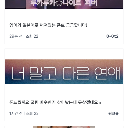
영어와 일본어로 써져있는 폰트 궁금합니다!
29분 전
|
조회 22
0*0t2
폰트뭘까요 굴림 비슷한거 찾아봤는데 못찾겠네요ㅠ
1시간 전
|
조회 23
핑크뮬